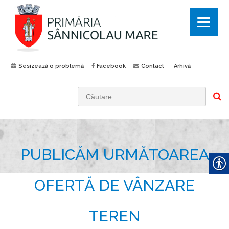
Sesizează o problemă
Facebook
Contact
Arhivă
C
a
u
t
PUBLICĂM URMĂTOAREA
ă
d
u
OFERTĂ DE VÂNZARE
p
ă
TEREN
: