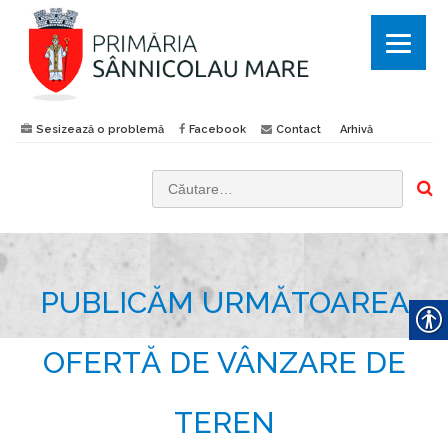
Sesizează o problemă
Facebook
Contact
Arhivă
C
a
u
t
PUBLICĂM URMĂTOAREA
ă
d
u
OFERTĂ DE VÂNZARE DE
p
ă
TEREN
: