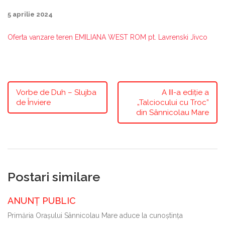
5 aprilie 2024
Oferta vanzare teren EMILIANA WEST ROM pt. Lavrenski Jivco
Vorbe de Duh – Slujba
A III-a ediție a
de Înviere
„Talciocului cu Troc”
din Sânnicolau Mare
Postari similare
ANUNȚ PUBLIC
Primăria Oraşului Sânnicolau Mare aduce la cunoştinţa