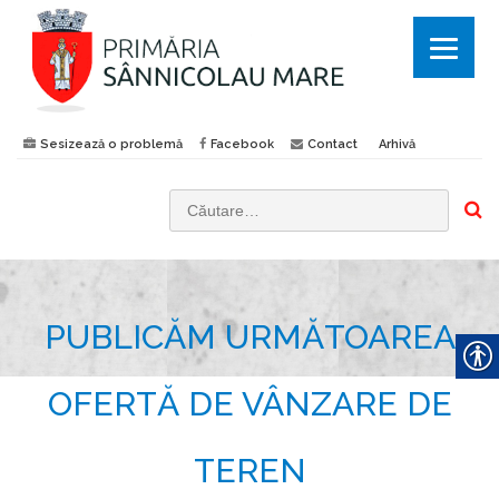
Sesizează o problemă
Facebook
Contact
Arhivă
C
a
u
t
PUBLICĂM URMĂTOAREA
ă
d
u
OFERTĂ DE VÂNZARE DE
p
ă
TEREN
: