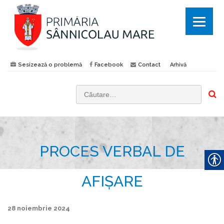
Sesizează o problemă
Facebook
Contact
Arhivă
C
a
u
t
PROCES VERBAL DE
ă
d
u
AFIȘARE
p
ă
28 noiembrie 2024
: