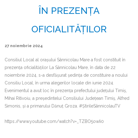
ÎN PREZENȚA
OFICIALITĂȚILOR
27 noiembrie 2024
Consiliul Local al orașului Sânnicolau Mare a fost constituit în
prezența oficialităților La Sânnicolau Mare, în data de 22
noiembrie 2024, s-a desfășurat ședința de constituire a noului
Consiliu Local, în urma alegerilor locale din iunie 2024.
Evenimentul a avut loc în prezența prefectului județului Timiș,
Mihai Ritivoiu, a președintelui Consiliului Județean Timiș, Alfred
Simonis, și a primarului Dănuț Groza. #ȘtirileSânnicolauTV
https://www.youtube.com/watch?v=_TZBO5owIi0