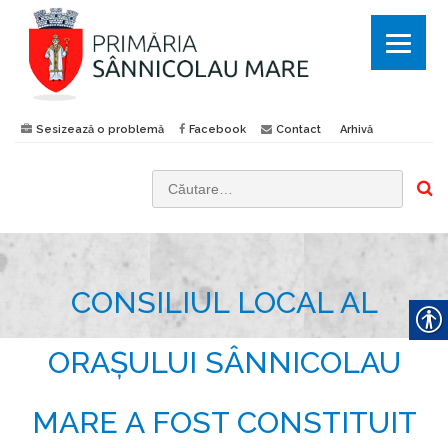
Sesizează o problemă
Facebook
Contact
Arhivă
C
a
u
t
CONSILIUL LOCAL AL
ă
d
u
ORAȘULUI SÂNNICOLAU
p
ă
MARE A FOST CONSTITUIT
: