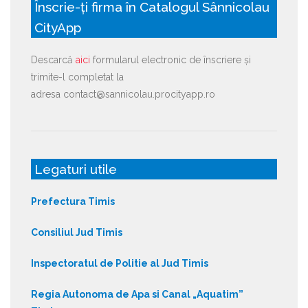
Înscrie-ți firma în Catalogul Sânnicolau
CityApp
Descarcă
aici
formularul electronic de înscriere și
trimite-l completat la
adresa contact@sannicolau.procityapp.ro
Legaturi utile
Prefectura Timis
Consiliul Jud Timis
Inspectoratul de Politie al Jud Timis
Regia Autonoma de Apa si Canal „Aquatim”