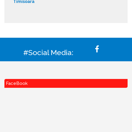
Timisoara
#Social Media:
FaceBook