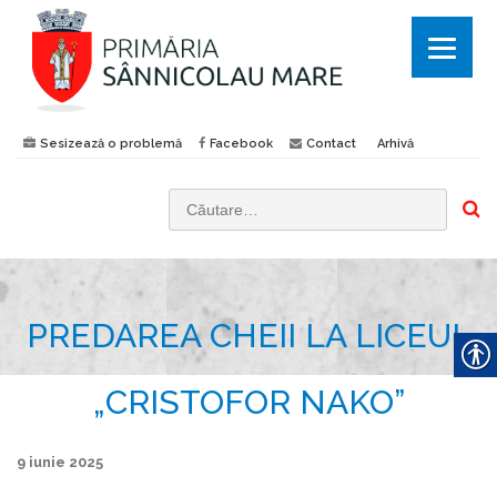
Sesizează o problemă
Facebook
Contact
Arhivă
C
a
u
t
PREDAREA CHEII LA LICEUL
ă
d
u
„CRISTOFOR NAKO”
p
ă
9 iunie 2025
: