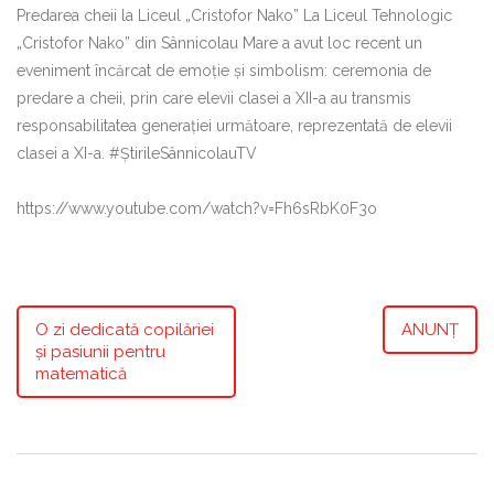
Predarea cheii la Liceul „Cristofor Nako” La Liceul Tehnologic
„Cristofor Nako” din Sânnicolau Mare a avut loc recent un
eveniment încărcat de emoție și simbolism: ceremonia de
predare a cheii, prin care elevii clasei a XII-a au transmis
responsabilitatea generației următoare, reprezentată de elevii
clasei a XI-a. #ȘtirileSânnicolauTV
https://www.youtube.com/watch?v=Fh6sRbK0F3o
O zi dedicată copilăriei
ANUNȚ
și pasiunii pentru
matematică