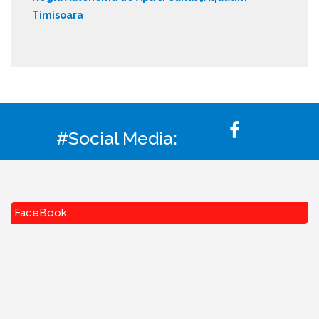
Timisoara
#Social Media:
FaceBook