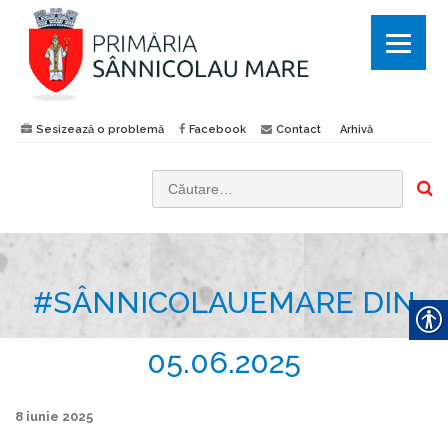
Sesizează o problemă
Facebook
Contact
Arhivă
C
a
u
t
#SÂNNICOLAUEMARE DIN
ă
d
u
05.06.2025
p
ă
8 iunie 2025
: