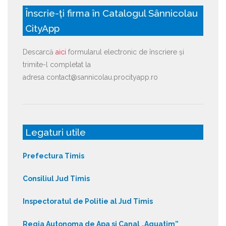
Înscrie-ți firma în Catalogul Sânnicolau
CityApp
Descarcă
aici
formularul electronic de înscriere și
trimite-l completat la
adresa contact@sannicolau.procityapp.ro
Legaturi utile
Prefectura Timis
Consiliul Jud Timis
Inspectoratul de Politie al Jud Timis
Regia Autonoma de Apa si Canal „Aquatim”