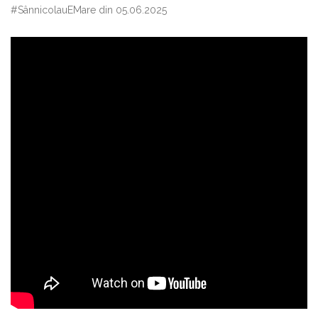
#SânnicolauEMare din 05.06.2025