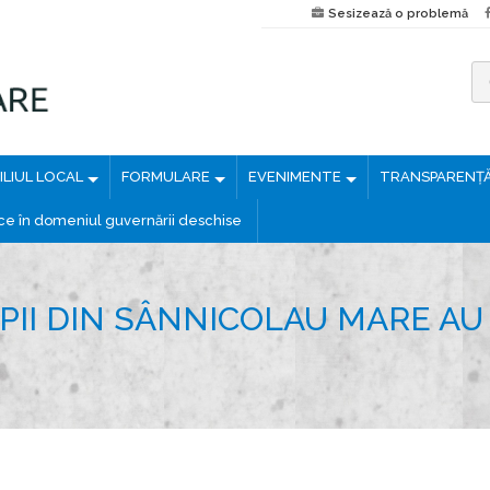
Sesizează o problemă
C
a
u
LIUL LOCAL
FORMULARE
EVENIMENTE
TRANSPARENȚ
t
ă
ice în domeniul guvernării deschise
d
u
p
II DIN SÂNNICOLAU MARE AU 
ă
: