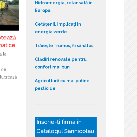
Hidroenergia, relansată în
Europa
Cetățenii, implicați în
energia verde
ptează
matice
Trăiește frumos, fii sănătos
ă la
Clădiri renovate pentru
confort mai bun
i de
lucrează
Agricultură cu mai puține
pesticide
Înscrie-ți firma în
Catalogul Sânnicolau