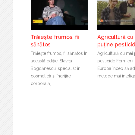
Trăiește frumos, fii
Agricultură cu
sănătos
puține pestici
Trăiește frumos, fii sănătos În
Agricultură cu mai 
această ediție, Slavița
pesticide Fermierii 
Bogdănescu, specialist în
Europa încep să a
cosmetică și îngrijire
metode mai intelig
corporală,