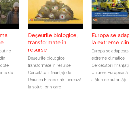
 mai
Deșeurile biologice,
Europa se ada
de
transformate în
la extreme cli
resurse
puține
Europa se adapteaz
din
Deșeurile biologice,
extreme climatice
dopte
transformate în resurse
Cercetătorii finanțaț
ente de
Cercetătorii finanțați de
Uniunea Europeană 
Uniunea Europeană lucrează
alături de autorități
la soluții prin care