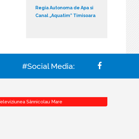
Regia Autonoma de Apa si
Canal „Aquatim” Timisoara
#Social Media:
eleviziunea Sânnicolau Mare