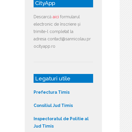
CityApp
Descarcă
aici
formularul
electronic de înscriere și
trimite-l completat la
adresa contact@sannicolau.pr
ocityapp.ro
Legaturi utile
Prefectura Timis
Consiliul Jud Timis
Inspectoratul de Politie al
Jud Timis