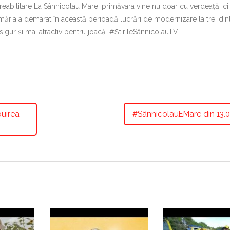
 reabilitare La Sânnicolau Mare, primăvara vine nu doar cu verdeață, ci 
rimăria a demarat în această perioadă lucrări de modernizare la trei din
sigur și mai atractiv pentru joacă. #ȘtirileSânnicolauTV
buirea
#SânnicolauEMare din 13.0