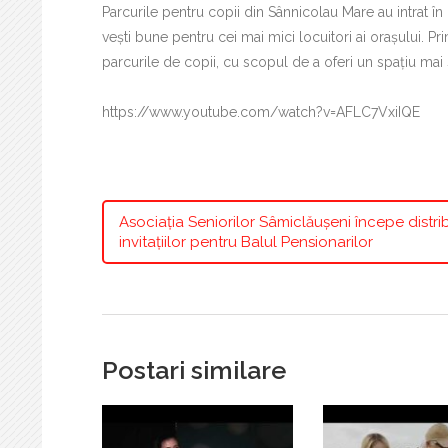
Parcurile pentru copii din Sânnicolau Mare au intrat în
vești bune pentru cei mai mici locuitori ai orașului. P
parcurile de copii, cu scopul de a oferi un spațiu mai 
https://www.youtube.com/watch?v=AFLC7VxiIQE
Asociația Seniorilor Sâmiclăușeni începe distri
invitațiilor pentru Balul Pensionarilor
Postari similare