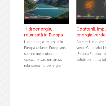
Hidroenergia,
Cetățenii, impli
relansată în Europa
energia verde
Hidroenergia, relansată în
Cetățenii, implicați
Europa Uniunea Europeană
verde Cercetătorii f
susține noi proiecte de
Uniunea Europeană
cercetare care urmăresc
soluții pentru ca to
relansarea hidroenergiei