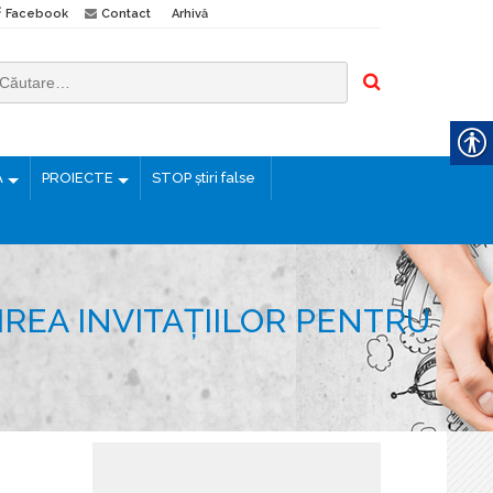
Facebook
Contact
Arhivă
Ă
PROIECTE
STOP știri false
IREA INVITAȚIILOR PENTRU