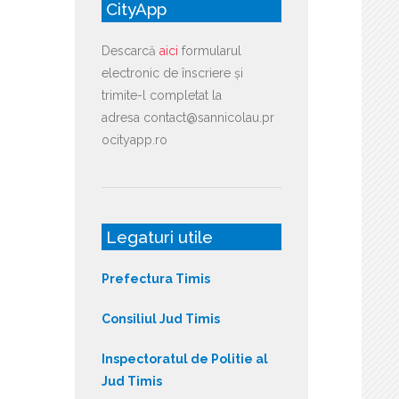
CityApp
Descarcă
aici
formularul
electronic de înscriere și
trimite-l completat la
adresa contact@sannicolau.pr
ocityapp.ro
Legaturi utile
Prefectura Timis
Consiliul Jud Timis
Inspectoratul de Politie al
Jud Timis