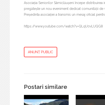
Asociația Seniorilor Sâmiclăușeni începe distribuirea i
pregătește un nou eveniment dedicat comunității de vâr
Președinta asociației a transmis un mesaj oficial pentru
https://www.youtube.com/watch?v=QLqU0vLUQG8
ANUNȚ PUBLIC
Postari similare