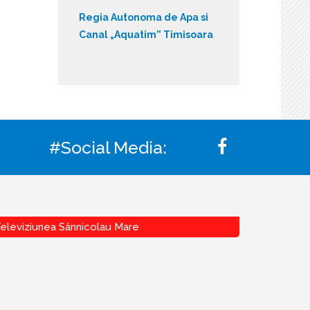
Regia Autonoma de Apa si
Canal „Aquatim” Timisoara
#Social Media:
eleviziunea Sânnicolau Mare