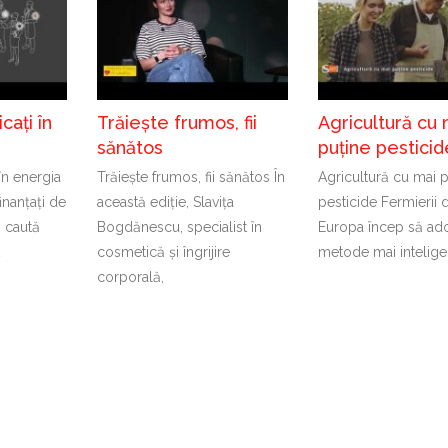
cați în
Trăiește frumos, fii
Agricultură cu 
sănătos
puține pesticid
 în energia
Trăiește frumos, fii sănătos În
Agricultură cu mai 
inanțați de
această ediție, Slavița
pesticide Fermierii 
 caută
Bogdănescu, specialist în
Europa încep să ad
t
cosmetică și îngrijire
metode mai intelige
corporală,