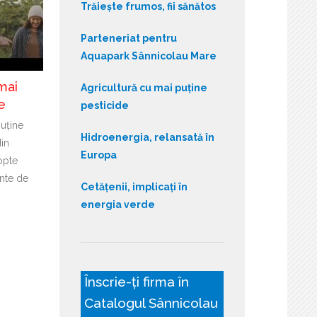
Trăiește frumos, fii sănătos
Parteneriat pentru
Aquapark Sânnicolau Mare
mai
Agricultură cu mai puține
e
pesticide
puține
Hidroenergia, relansată în
din
Europa
opte
nte de
Cetățenii, implicați în
energia verde
Înscrie-ți firma în
Catalogul Sânnicolau