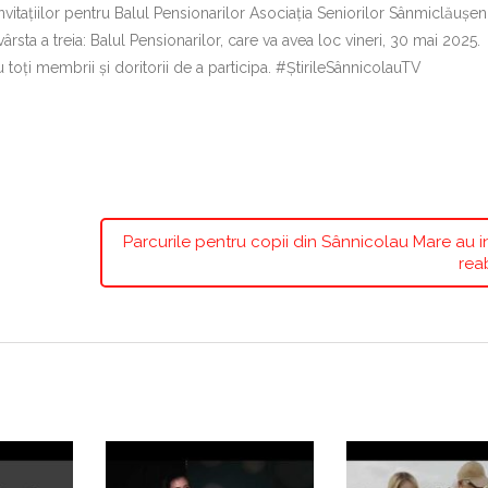
nvitațiilor pentru Balul Pensionarilor Asociația Seniorilor Sânmiclăușen
sta a treia: Balul Pensionarilor, care va avea loc vineri, 30 mai 2025.
 toți membrii și doritorii de a participa. #ȘtirileSânnicolauTV
Parcurile pentru copii din Sânnicolau Mare au in
reab