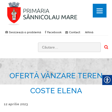
Sesizează o problemă
Facebook
Contact
Arhivă
C
a
u
t
OFERTĂ VÂNZARE TEREN
ă
d
u
COSTE ELENA
p
ă
12 aprilie 2023
: