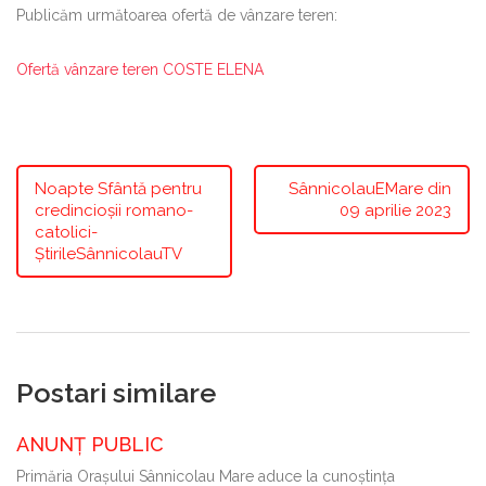
Publicăm următoarea ofertă de vânzare teren:
Ofertă vânzare teren COSTE ELENA
Noapte Sfântă pentru
SânnicolauEMare din
credincioșii romano-
09 aprilie 2023
catolici-
ȘtirileSânnicolauTV
Postari similare
ANUNȚ PUBLIC
Primăria Oraşului Sânnicolau Mare aduce la cunoştinţa