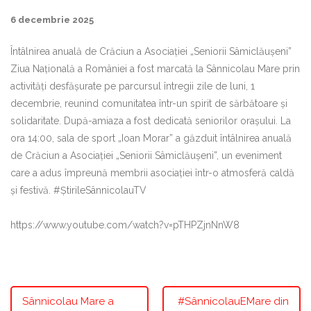
6 decembrie 2025
Întâlnirea anuală de Crăciun a Asociației „Seniorii Sâmiclăușeni”
Ziua Națională a României a fost marcată la Sânnicolau Mare prin
activități desfășurate pe parcursul întregii zile de luni, 1
decembrie, reunind comunitatea într-un spirit de sărbătoare și
solidaritate. După-amiaza a fost dedicată seniorilor orașului. La
ora 14:00, sala de sport „Ioan Morar” a găzduit întâlnirea anuală
de Crăciun a Asociației „Seniorii Sâmiclăușeni”, un eveniment
care a adus împreună membrii asociației într-o atmosferă caldă
și festivă. #ȘtirileSânnicolauTV
https://www.youtube.com/watch?v=pTHPZjnNnW8
Sânnicolau Mare a
#SânnicolauEMare din