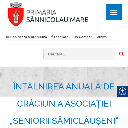
Sesizează o problemă
Facebook
Contact
Arhivă
C
a
u
t
ÎNTÂLNIREA ANUALĂ DE
ă
d
u
CRĂCIUN A ASOCIAȚIEI
p
ă
„SENIORII SÂMICLĂUȘENI”
: