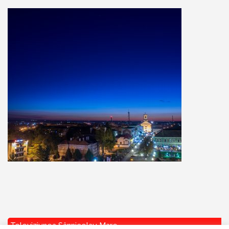
Televiziunea Sânnicolau Mare