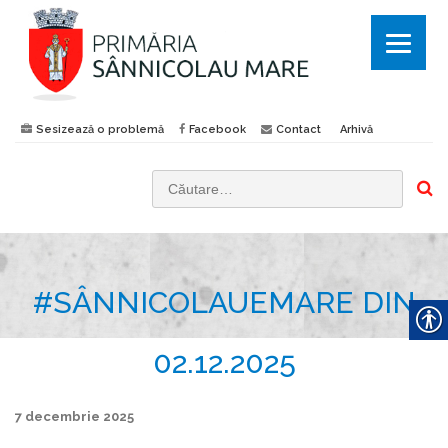
Sesizează o problemă
Facebook
Contact
Arhivă
C
a
u
t
#SÂNNICOLAUEMARE DIN
ă
d
u
02.12.2025
p
ă
7 decembrie 2025
: