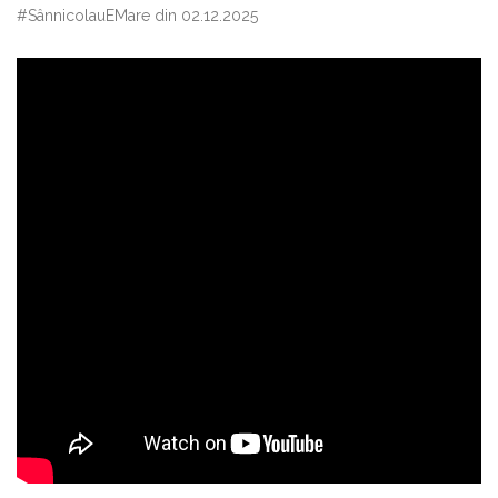
#SânnicolauEMare din 02.12.2025