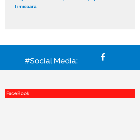
Timisoara
#Social Media:
FaceBook