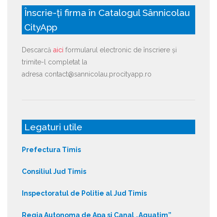
Înscrie-ți firma în Catalogul Sânnicolau
CityApp
Descarcă
aici
formularul electronic de înscriere și
trimite-l completat la
adresa contact@sannicolau.procityapp.ro
Legaturi utile
Prefectura Timis
Consiliul Jud Timis
Inspectoratul de Politie al Jud Timis
Regia Autonoma de Apa si Canal „Aquatim”