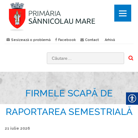
Sesizează o problemă
Facebook
Contact
Arhivă
C
a
u
t
FIRMELE SCAPĂ DE
ă
d
u
RAPORTAREA SEMESTRIALĂ
p
ă
21 iulie 2026
: