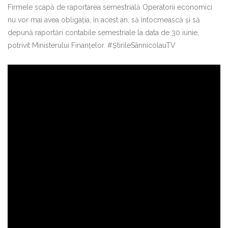
Firmele scapă de raportarea semestrială Operatorii economici
nu vor mai avea obligația, în acest an, să întocmească și să
depună raportări contabile semestriale la data de 30 iunie,
potrivit Ministerului Finanțelor. #ȘtirileSânnicolauTV