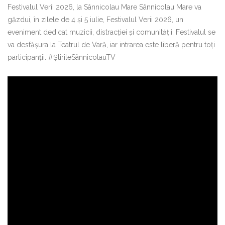
Festivalul Verii 2026, la Sânnicolau Mare Sânnicolau Mare va
găzdui, în zilele de 4 și 5 iulie, Festivalul Verii 2026, un
eveniment dedicat muzicii, distracției și comunității. Festivalul se
va desfășura la Teatrul de Vară, iar intrarea este liberă pentru toți
participanții. #ȘtirileSânnicolauTV