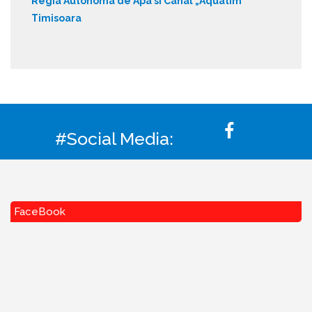
Regia Autonoma de Apa si Canal „Aquatim”
Timisoara
#Social Media:
FaceBook