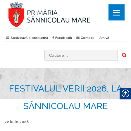
Sesizează o problemă
Facebook
Contact
Arhivă
C
a
u
t
FESTIVALUL VERII 2026, LA
ă
d
u
SÂNNICOLAU MARE
p
ă
22 iulie 2026
: