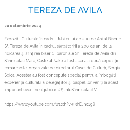
TEREZA DE AVILA
20 octombrie 2024
Expoziții Culturale în cadrul Jubileului de 200 de Ani al Bisericii
Sf. Tereza de Avila În cadrul sărbătoririi a 200 de ani de la
ridicarea și sfințirea bisericii parohiale Sf. Tereza de Avila din
Sânnicolau Mare, Castelul Nako a fost scena a două expoziții
remarcabile, organizate de directorul Casei de Cultură, Sergiu
Soica. Acestea au fost concepute special pentru a îmbogăți
experiența culturală a delegațiilor și oaspeților veniți la acest
important eveniment jubiliar. #ȘtirileSânnicolauTV
https://www.youtube.com/watch?v=93hElIhc1g8