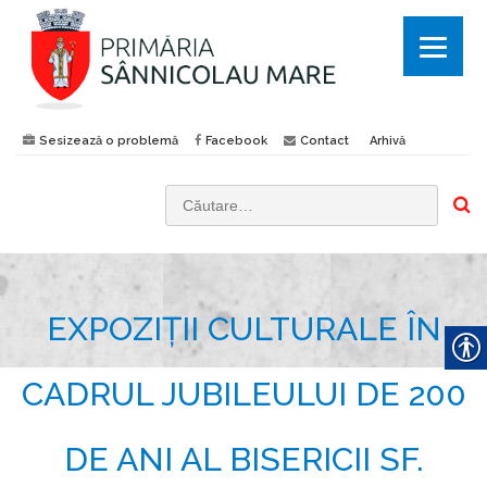
Sesizează o problemă
Facebook
Contact
Arhivă
C
a
u
t
EXPOZIȚII CULTURALE ÎN
ă
d
u
CADRUL JUBILEULUI DE 200
p
ă
DE ANI AL BISERICII SF.
: