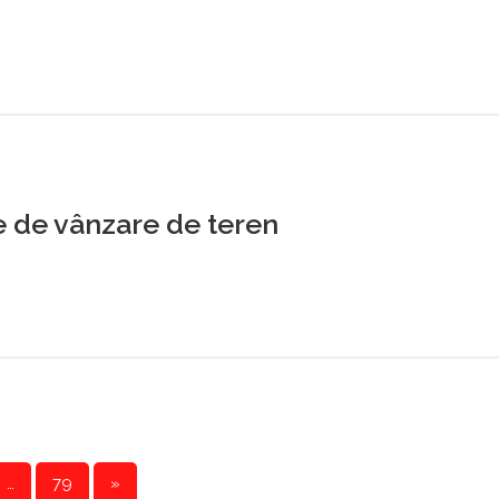
 de vânzare de teren
…
79
»