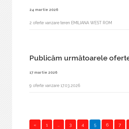
24 martie 2026
2 oferte vanzare teren EMILIANA WEST ROM
Publicăm următoarele oferte
17 martie 2026
9 oferte vanzare 17.03.2026
«
1
…
3
4
5
6
7