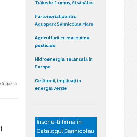
Trăiește frumos, fii sănătos
Parteneriat pentru
Aquapark Sânnicolau Mare
Agricultură cu mai puține
pesticide
Hidroenergia, relansată în
Europa
Cetățenii, implicați în
 fi găsită
energia verde
Înscrie-ți firma în
i
Catalogul Sânnicolau