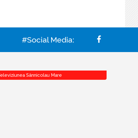
#Social Media:
eleviziunea Sânnicolau Mare