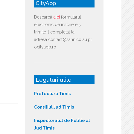
CityApp
Descarcă
aici
formularul
electronic de înscriere și
trimite-l completat la
adresa contact@sannicolau.pr
ocityapp.ro
Legaturi utile
Prefectura Timis
Consiliul Jud Timis
Inspectoratul de Politie al
Jud Timis