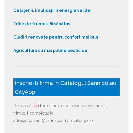
Cetățenii, implicați în energia verde
Trăiește frumos, fii sănătos
Clădiri renovate pentru confort mai bun
Agricultură cu mai puține pesticide
Înscrie-ți firma în Catalogul Sânnicolau
CityApp
Descarcă
aici
formularul electronic de înscriere și
trimite-l completat la
adresa contact@sannicolau.procityapp.ro