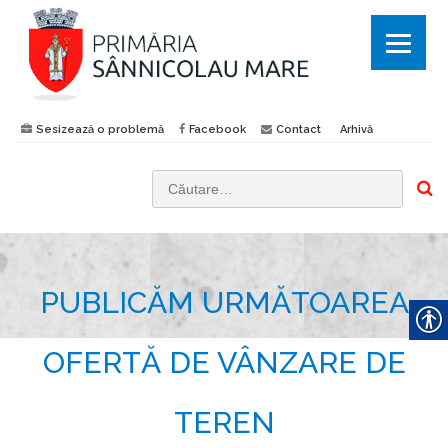
Sesizează o problemă
Facebook
Contact
Arhivă
C
a
u
t
PUBLICĂM URMĂTOAREA
ă
d
u
OFERTĂ DE VÂNZARE DE
p
ă
TEREN
: