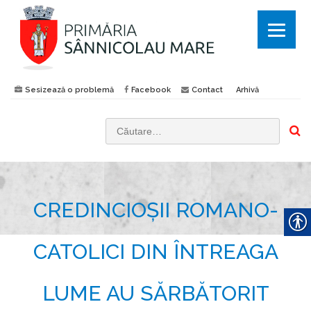
Sesizează o problemă
Facebook
Contact
Arhivă
C
a
u
t
CREDINCIOȘII ROMANO-
ă
d
u
CATOLICI DIN ÎNTREAGA
p
ă
LUME AU SĂRBĂTORIT
: