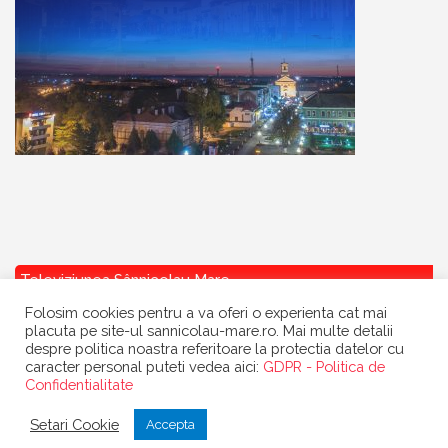
Televiziunea Sânnicolau Mare
Folosim cookies pentru a va oferi o experienta cat mai
placuta pe site-ul sannicolau-mare.ro. Mai multe detalii
despre politica noastra referitoare la protectia datelor cu
caracter personal puteti vedea aici:
GDPR - Politica de
Confidentialitate
Copyright
Primaria Sannicolau Mare
| portal realizat de
Dow Media
|
Setari Cookie
Accepta
gazduit de
BanatHost.ro