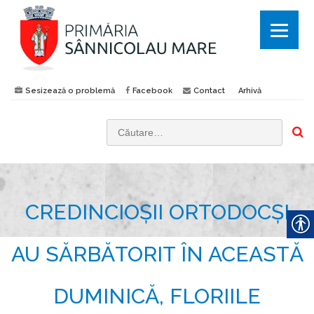
Sesizează o problemă
Facebook
Contact
Arhivă
C
a
u
t
CREDINCIOȘII ORTODOCȘI
ă
d
u
AU SĂRBĂTORIT ÎN ACEASTĂ
p
ă
DUMINICĂ, FLORIILE
: