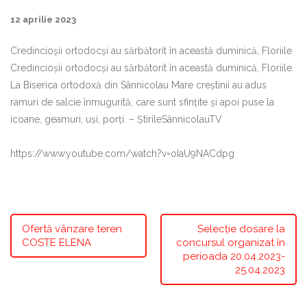
12 aprilie 2023
Credincioșii ortodocși au sărbătorit în această duminică, Floriile
Credincioșii ortodocși au sărbătorit în această duminică, Floriile.
La Biserica ortodoxă din Sânnicolau Mare creștinii au adus
ramuri de salcie înmugurită, care sunt sfințite și apoi puse la
icoane, geamuri, uşi, porţi. – ȘtirileSânnicolauTV
https://www.youtube.com/watch?v=oIaU9NACdpg
Ofertă vânzare teren
Selecție dosare la
COSTE ELENA
concursul organizat în
perioada 20.04.2023-
25.04.2023