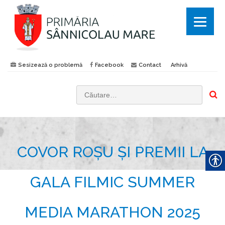
Sesizează o problemă
Facebook
Contact
Arhivă
C
a
u
t
COVOR ROȘU ȘI PREMII LA
ă
d
u
GALA FILMIC SUMMER
p
ă
MEDIA MARATHON 2025
: