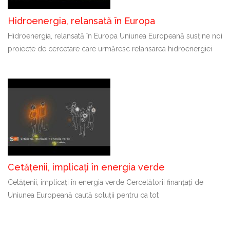
Hidroenergia, relansată în Europa
Hidroenergia, relansată în Europa Uniunea Europeană susține noi
proiecte de cercetare care urmăresc relansarea hidroenergiei
Cetățenii, implicați în energia verde
Cetățenii, implicați în energia verde Cercetătorii finanțați de
Uniunea Europeană caută soluții pentru ca tot