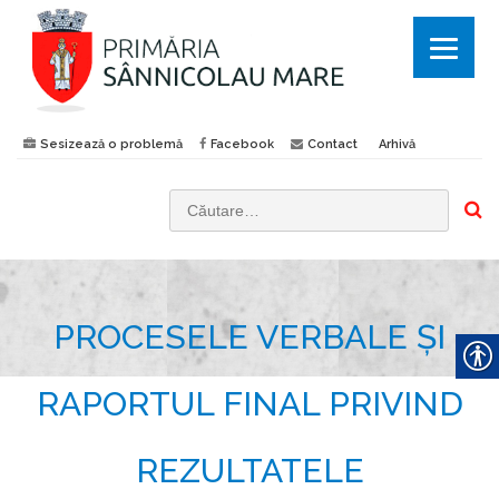
Sesizează o problemă
Facebook
Contact
Arhivă
C
a
u
t
PROCESELE VERBALE ȘI
ă
d
u
RAPORTUL FINAL PRIVIND
p
ă
REZULTATELE
: