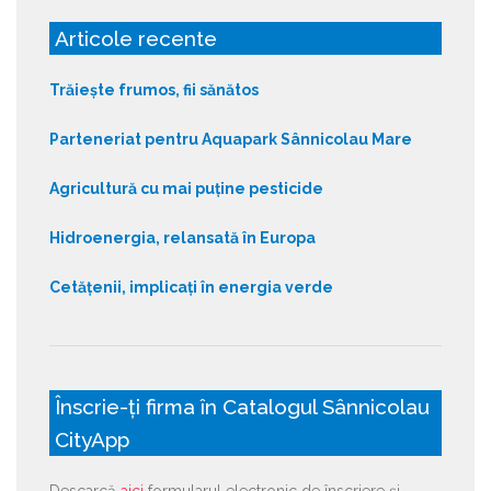
Articole recente
Trăiește frumos, fii sănătos
Parteneriat pentru Aquapark Sânnicolau Mare
Agricultură cu mai puține pesticide
Hidroenergia, relansată în Europa
Cetățenii, implicați în energia verde
Înscrie-ți firma în Catalogul Sânnicolau
CityApp
Descarcă
aici
formularul electronic de înscriere și