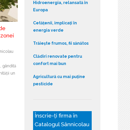
Hidroenergia, relansată în
Europa
Cetățenii, implicați în
 de
energia verde
 zonei
Trăiește frumos, fii sănătos
nnicolau
Clădiri renovate pentru
confort mai bun
, gândită
ității un
Agricultură cu mai puține
pesticide
Înscrie-ți firma în
Catalogul Sânnicolau