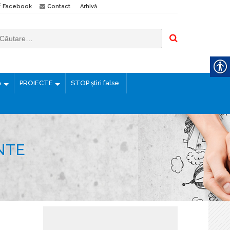
Facebook
Contact
Arhivă
Ă
PROIECTE
STOP știri false
NTE