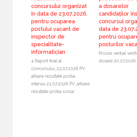
concursului organizat
a dosarelor
în data de 23.07.2026,
candidaților îns
pentru ocuparea
concursul orga
postului vacant de
data de 23.07.
inspector de
pentru ocupar
specialitate-
posturilor vac
informatician
Proces verbal verif
4 Raport final al
dosare 20.07.2026
concursului_23.07.2026 PV
afisare rezultate proba
interviu 23.07.2026 PV_afisare
rezultate proba scrisa