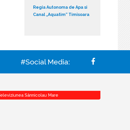
Regia Autonoma de Apa si
Canal „Aquatim” Timisoara
#Social Media:
eleviziunea Sânnicolau Mare