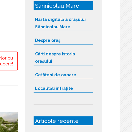
r
Sânnicolau Mare
Harta digitală a orașului
Sânnicolau Mare
Despre oraș
Cărți despre istoria
elor cu
orașului
ucere!
Cetățeni de onoare
Localități înfrățite
Articole recente