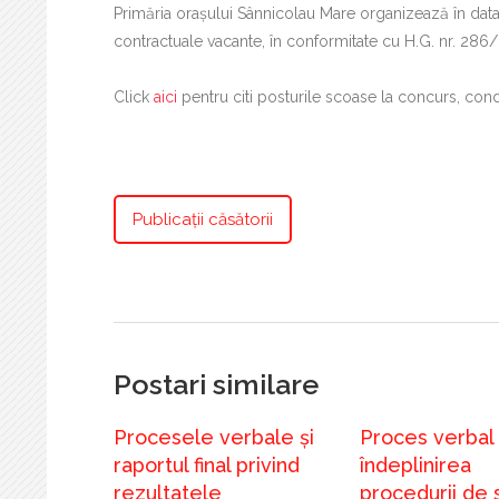
Primăria oraşului Sânnicolau Mare organizează în data
contractuale vacante, în conformitate cu H.G. nr. 286/
Click
aici
pentru citi posturile scoase la concurs, condi
Publicații căsătorii
Postari similare
Procesele verbale și
Proces verbal 
raportul final privind
îndeplinirea
rezultatele
procedurii de 