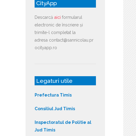
CityApp
Descarcă
aici
formularul
electronic de înscriere și
trimite-l completat la
adresa contact@sannicolau.pr
ocityapp.ro
Legaturi utile
Prefectura Timis
Consiliul Jud Timis
Inspectoratul de Politie al
Jud Timis