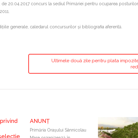
 de 20.04.2017 concurs la sediul Primăriei pentru ocuparea posturilo
2011.
țiile generale, caledarul concursurilor și bibliografia aferentă.
Ultimele două zile pentru plata impozit
red
privind
ANUNȚ
Primăria Oraşului Sânnicolau
selecție
Mare organizează în