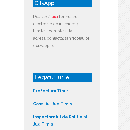
CityApp
Descarcă
aici
formularul
electronic de înscriere și
trimite-l completat la
adresa contact@sannicolau.pr
ocityapp.ro
Legaturi utile
Prefectura Timis
Consiliul Jud Timis
Inspectoratul de Politie al
Jud Timis