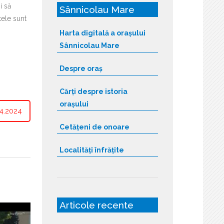
i să
Sânnicolau Mare
tele sunt
Harta digitală a orașului
Sânnicolau Mare
Despre oraș
Cărți despre istoria
orașului
4.2024
Cetățeni de onoare
Localități înfrățite
Articole recente