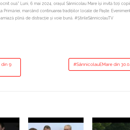
iocnit ouă” Luni, 6 mai 2024, orașul Sânnicolau Mare își invită toți copii
 fața Primăriei, marcând continuarea tradițiilor locale de Paște. Evenimen
miază plină de distracție și voie bună. #ȘtirileSânnicolauTV
 din 9
#SânnicolauEMare din 30.0