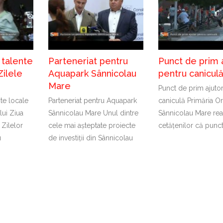
 talente
Parteneriat pentru
Punct de prim 
Zilele
Aquapark Sânnicolau
pentru canicul
Mare
Punct de prim ajuto
nte locale
Parteneriat pentru Aquapark
caniculă Primăria Or
lui Ziua
Sânnicolau Mare Unul dintre
Sânnicolau Mare rea
 Zilelor
cele mai așteptate proiecte
cetățenilor că punc
u
de investiții din Sânnicolau