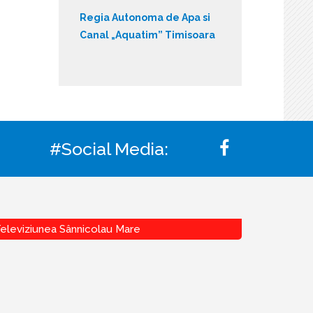
Regia Autonoma de Apa si
Canal „Aquatim” Timisoara
#Social Media:
eleviziunea Sânnicolau Mare