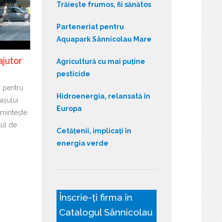
Trăiește frumos, fii sănătos
Parteneriat pentru
Aquapark Sânnicolau Mare
ajutor
Agricultură cu mai puține
ă
pesticide
r pentru
Hidroenergia, relansată în
așului
Europa
mintește
tul de
Cetățenii, implicați în
energia verde
Înscrie-ți firma în
Catalogul Sânnicolau