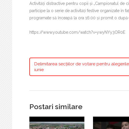
Activități distractive pentru copii și „Campionatul de c
participe la o serie de activități festive organizate în
programate să înceapă la ora 16:00 și promit o după-a
https://www.youtube.com/watch?v=ywyNYy3OR0E
Delimitarea secțiilor de votare pentru alegerile
iunie
Postari similare