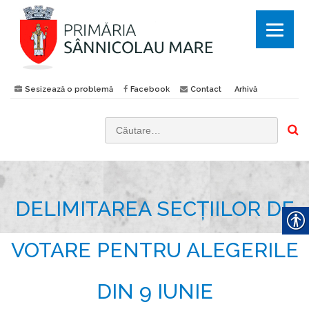
Sesizează o problemă
Facebook
Contact
Arhivă
C
a
u
t
DELIMITAREA SECȚIILOR DE
ă
d
u
VOTARE PENTRU ALEGERILE
p
ă
DIN 9 IUNIE
: