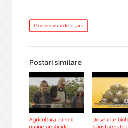
Proces verbal de afișare
Postari similare
Agricultură cu mai
Deșeurile biol
puține pesticide
transformate î