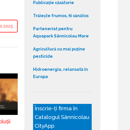
Publicație căsătorie
Trăiește frumos, fii sănătos
0.2025
Parteneriat pentru
Aquapark Sânnicolau Mare
Agricultură cu mai puține
pesticide
Hidroenergia, relansată în
Europa
Înscrie-ți firma în
Catalogul Sânnicolau
luții
CityApp