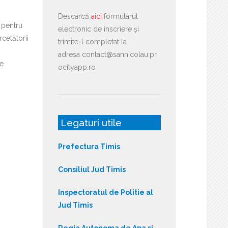
Descarcă
aici
formularul
 pentru
electronic de înscriere și
cetătorii
trimite-l completat la
adresa contact@sannicolau.pr
de
ocityapp.ro
Legaturi utile
Prefectura Timis
Consiliul Jud Timis
Inspectoratul de Politie al
Jud Timis
Regia Autonoma de Apa si