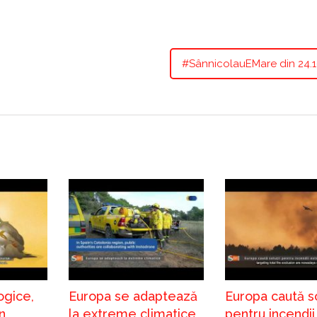
#SânnicolauEMare din 24.1
ogice,
Europa se adaptează
Europa caută so
n
la extreme climatice
pentru incendii