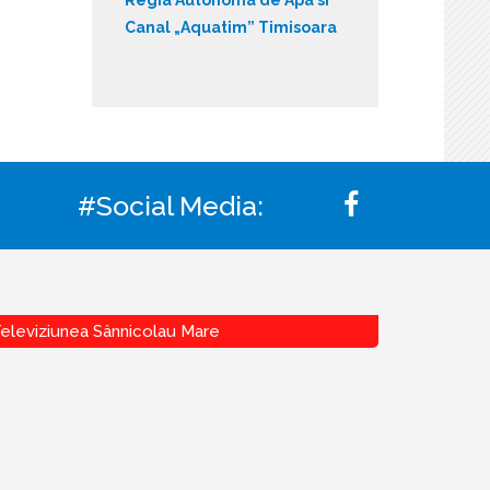
Canal „Aquatim” Timisoara
#Social Media:
eleviziunea Sânnicolau Mare