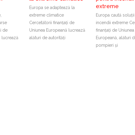
extreme
Europa se adaptează la
,
extreme climatice
Europa caută soluții
urse
Cercetătorii finanțați de
incendii extreme Cer
ți de
Uniunea Europeană lucrează
finanțați de Uniunea
 lucrează
alături de autorități
Europeană, alături 
pompieri și