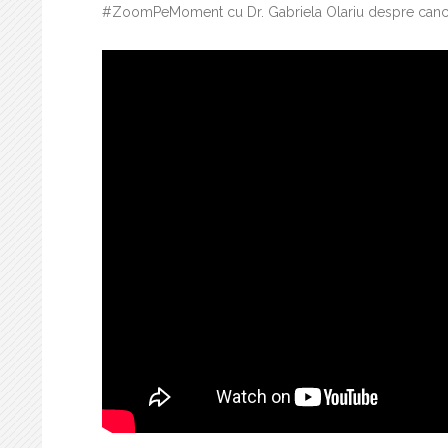
#ZoomPeMoment cu Dr. Gabriela Olariu despre cance