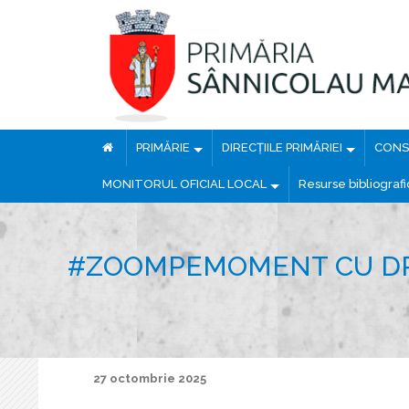
PRIMĂRIE
DIRECȚIILE PRIMĂRIEI
CONSI
MONITORUL OFICIAL LOCAL
Resurse bibliograf
#ZOOMPEMOMENT CU DR.
27 octombrie 2025