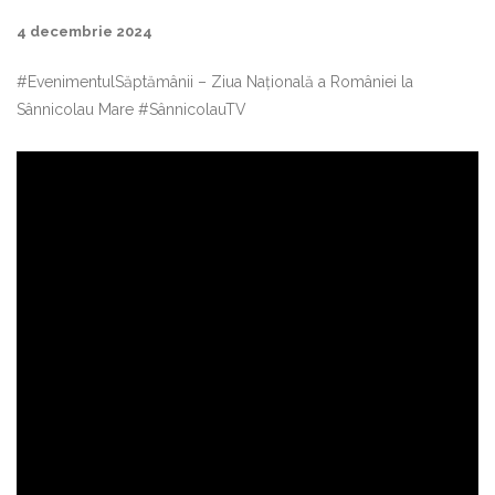
4 decembrie 2024
#EvenimentulSăptămânii – Ziua Națională a României la
Sânnicolau Mare #SânnicolauTV