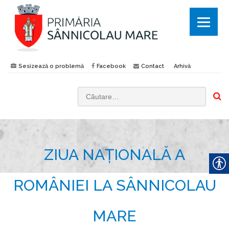
Sesizează o problemă
Facebook
Contact
Arhivă
C
a
u
t
ZIUA NAȚIONALĂ A
ă
d
u
ROMÂNIEI LA SÂNNICOLAU
p
ă
MARE
: