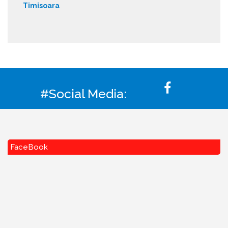
Timisoara
#Social Media:
FaceBook