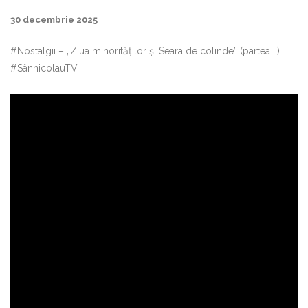
30 decembrie 2025
#Nostalgii – „Ziua minorităților și Seara de colinde” (partea II)
#SânnicolauTV