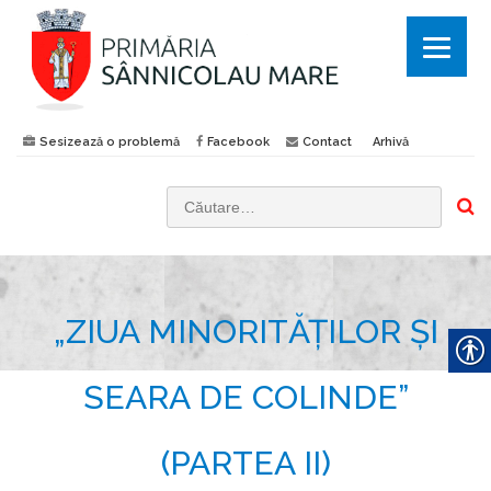
Sesizează o problemă
Facebook
Contact
Arhivă
C
a
u
t
„ZIUA MINORITĂȚILOR ȘI
ă
d
u
SEARA DE COLINDE”
p
ă
(PARTEA II)
: