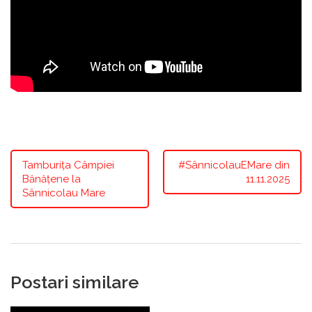
Tamburița Câmpiei
#SânnicolauEMare din
Bănățene la
11.11.2025
Sânnicolau Mare
Postari similare