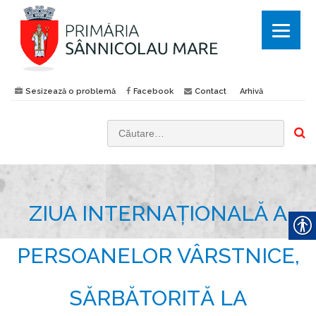
Sesizează o problemă
Facebook
Contact
Arhivă
C
a
u
t
ZIUA INTERNAȚIONALĂ A
ă
d
u
PERSOANELOR VÂRSTNICE,
p
ă
SĂRBĂTORITĂ LA
: