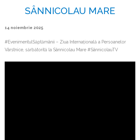
SÂNNICOLAU MARE
14 noiembrie 2025
#EvenimentulSăptămânii – Ziua Internațională a Persoanelor
Vârstnice, sărbătorită la Sânnicolau Mare #SânnicolauTV