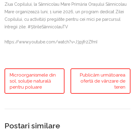
Ziua Copilului, la Sânnicolau Mare Primăria Orașului Sânnicolau
Mare organizează luni, 1 iunie 2026, un program dedicat Zilei
Copilului, cu activități pregătite pentru cei mici pe parcursul
întregii zile. #ȘtirileSânnicolauTV
https://www.youtube.com/watch?v=J3pjfr2ZfmI
Microorganismele din
Publicăm următoarea
sol, soluție naturală
ofertă de vânzare de
pentru poluare
teren
Postari similare