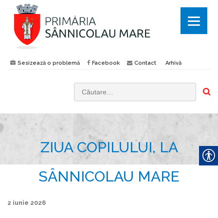
Sesizează o problemă
Facebook
Contact
Arhivă
C
a
u
t
ZIUA COPILULUI, LA
ă
d
u
SÂNNICOLAU MARE
p
ă
2 iunie 2026
: