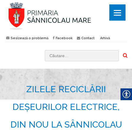
Sesizează o problemă
Facebook
Contact
Arhivă
C
a
u
t
ZILELE RECICLĂRII
ă
d
u
DEȘEURILOR ELECTRICE,
p
ă
DIN NOU LA SÂNNICOLAU
: