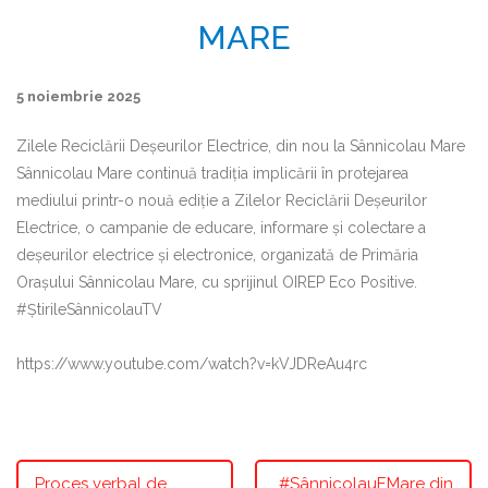
MARE
5 noiembrie 2025
Zilele Reciclării Deșeurilor Electrice, din nou la Sânnicolau Mare
Sânnicolau Mare continuă tradiția implicării în protejarea
mediului printr-o nouă ediție a Zilelor Reciclării Deșeurilor
Electrice, o campanie de educare, informare și colectare a
deșeurilor electrice și electronice, organizată de Primăria
Orașului Sânnicolau Mare, cu sprijinul OIREP Eco Positive.
#ȘtirileSânnicolauTV
https://www.youtube.com/watch?v=kVJDReAu4rc
Proces verbal de
#SânnicolauEMare din