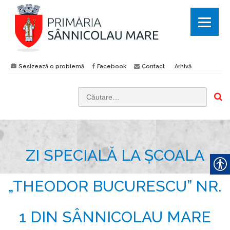
Sesizează o problemă
Facebook
Contact
Arhivă
C
a
u
t
ZI SPECIALĂ LA ȘCOALA
ă
d
u
„THEODOR BUCURESCU” NR.
p
ă
1 DIN SÂNNICOLAU MARE
: