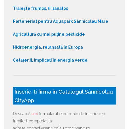
Trăiește frumos, fii sănătos
Parteneriat pentru Aquapark Sânnicolau Mare
Agricultură cu mai puține pesticide
Hidroenergia, relansată în Europa
Cetățenii, implicați în energia verde
Înscrie-ți firma în Catalogul Sânnicolau
CityApp
Descarcă
aici
formularul electronic de înscriere și
trimite-l completat la
adresa contact@sannicolau.procityapp.ro