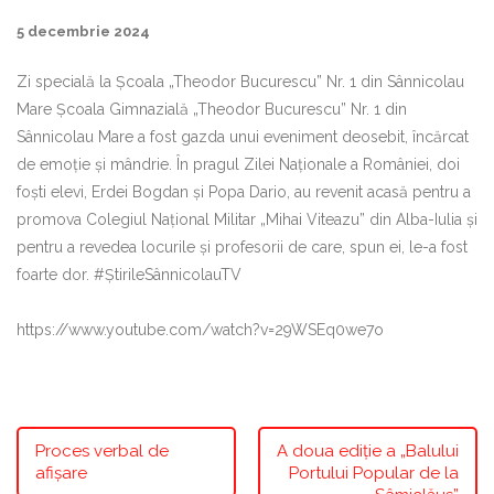
5 decembrie 2024
Zi specială la Școala „Theodor Bucurescu” Nr. 1 din Sânnicolau
Mare Școala Gimnazială „Theodor Bucurescu” Nr. 1 din
Sânnicolau Mare a fost gazda unui eveniment deosebit, încărcat
de emoție și mândrie. În pragul Zilei Naționale a României, doi
foști elevi, Erdei Bogdan și Popa Dario, au revenit acasă pentru a
promova Colegiul Național Militar „Mihai Viteazu” din Alba-Iulia și
pentru a revedea locurile și profesorii de care, spun ei, le-a fost
foarte dor. #ȘtirileSânnicolauTV
https://www.youtube.com/watch?v=29WSEq0we7o
Proces verbal de
A doua ediție a „Balului
afișare
Portului Popular de la