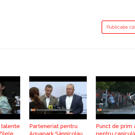
Publicație că
 talente
Parteneriat pentru
Punct de prim 
Zilele
Aquapark Sânnicolau
pentru canicul