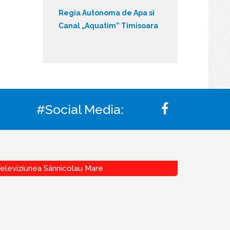
Regia Autonoma de Apa si
Canal „Aquatim” Timisoara
#Social Media:
eleviziunea Sânnicolau Mare