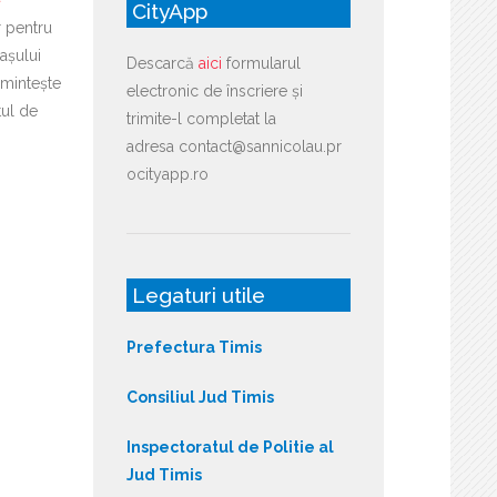
CityApp
r pentru
așului
Descarcă
aici
formularul
mintește
electronic de înscriere și
tul de
trimite-l completat la
adresa contact@sannicolau.pr
ocityapp.ro
Legaturi utile
Prefectura Timis
Consiliul Jud Timis
Inspectoratul de Politie al
Jud Timis