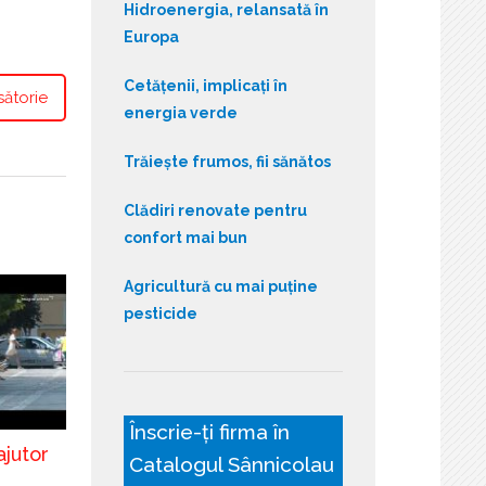
Hidroenergia, relansată în
Europa
Cetățenii, implicați în
sătorie
energia verde
Trăiește frumos, fii sănătos
Clădiri renovate pentru
confort mai bun
Agricultură cu mai puține
pesticide
Înscrie-ți firma în
ajutor
Catalogul Sânnicolau
ă