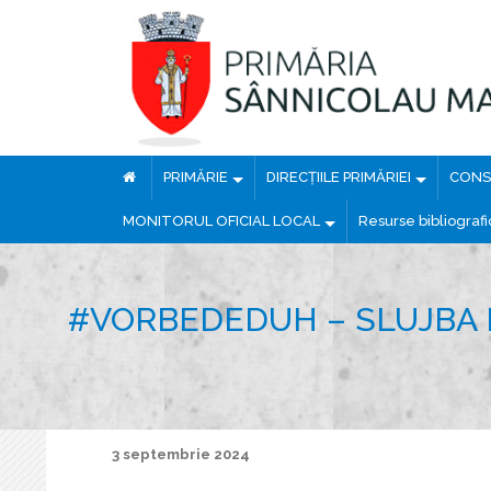
PRIMĂRIE
DIRECȚIILE PRIMĂRIEI
CONSI
MONITORUL OFICIAL LOCAL
Resurse bibliograf
#VORBEDEDUH – SLUJBA 
3 septembrie 2024