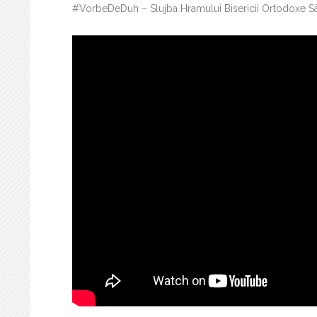
#VorbeDeDuh – Slujba Hramului Bisericii Ortodoxe S