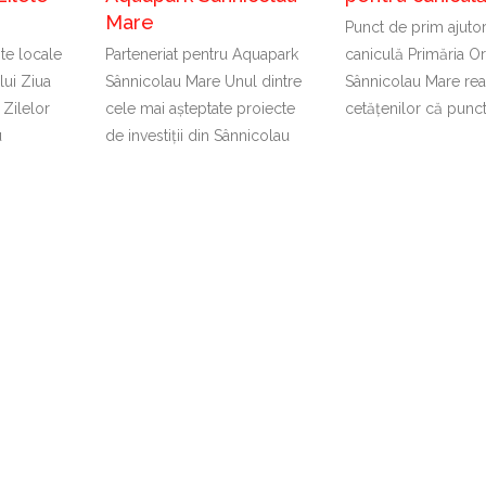
Mare
Punct de prim ajuto
nte locale
Parteneriat pentru Aquapark
caniculă Primăria Or
lui Ziua
Sânnicolau Mare Unul dintre
Sânnicolau Mare rea
 Zilelor
cele mai așteptate proiecte
cetățenilor că punc
u
de investiții din Sânnicolau