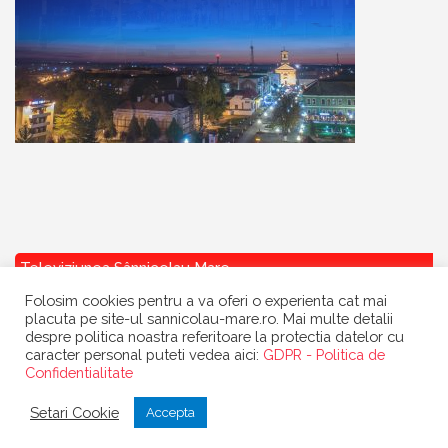
Televiziunea Sânnicolau Mare
Folosim cookies pentru a va oferi o experienta cat mai
placuta pe site-ul sannicolau-mare.ro. Mai multe detalii
despre politica noastra referitoare la protectia datelor cu
caracter personal puteti vedea aici:
GDPR - Politica de
Confidentialitate
Copyright
Primaria Sannicolau Mare
| portal realizat de
Dow Media
|
Setari Cookie
Accepta
gazduit de
BanatHost.ro