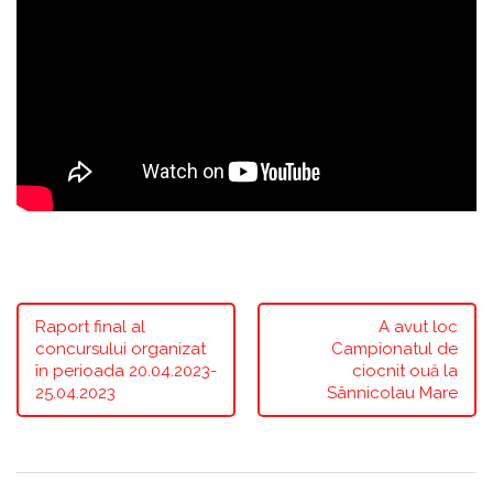
Raport final al
A avut loc
concursului organizat
Campionatul de
în perioada 20.04.2023-
ciocnit ouă la
25.04.2023
Sânnicolau Mare