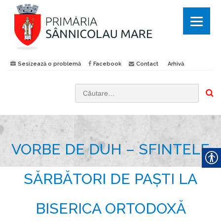
Sesizează o problemă
Facebook
Contact
Arhivă
C
a
u
t
VORBE DE DUH – SFINTELE
ă
d
u
SĂRBĂTORI DE PAȘTI LA
p
ă
BISERICA ORTODOXĂ
: