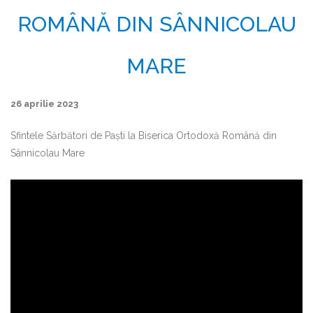
ROMÂNĂ DIN SÂNNICOLAU
MARE
26 aprilie 2023
Sfintele Sărbători de Paști la Biserica Ortodoxă Română din
Sânnicolau Mare