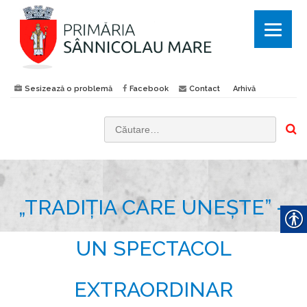
Sesizează o problemă
Facebook
Contact
Arhivă
C
a
u
t
„TRADIȚIA CARE UNEȘTE” –
ă
d
u
UN SPECTACOL
p
ă
EXTRAORDINAR
: