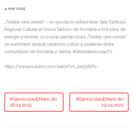
4 mai 2025
„Tradiția care unește” – un spectacol extraordinar Sala Centrului
Regional Cultural al Uniunii Sârbilor din România a fost plină de
energie și emoție, cu ocazia spectacolului „Tradiția care unește”,
un eveniment dedicat celebrării culturii și prieteniei dintre
comunitățile din România și Serbia. #ȘtirileSânnicolauTV
https://www.youtube.com/watch?v=I_4xk3stbPo
#SânnicolauEMare din
#SânnicolauEMare din
28.04.2025
29.04.2025