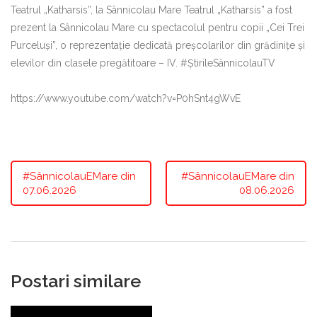
Teatrul „Katharsis”, la Sânnicolau Mare Teatrul „Katharsis” a fost
prezent la Sânnicolau Mare cu spectacolul pentru copii „Cei Trei
Purceluși”, o reprezentație dedicată preșcolarilor din grădinițe și
elevilor din clasele pregătitoare – IV. #ȘtirileSânnicolauTV
https://www.youtube.com/watch?v=P0hSnt4gWvE
#SânnicolauEMare din
#SânnicolauEMare din
07.06.2026
08.06.2026
Postari similare