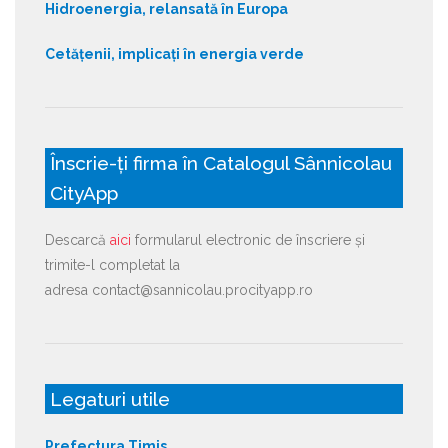
Hidroenergia, relansată în Europa
Cetățenii, implicați în energia verde
Înscrie-ți firma în Catalogul Sânnicolau
CityApp
Descarcă
aici
formularul electronic de înscriere și
trimite-l completat la
adresa contact@sannicolau.procityapp.ro
Legaturi utile
Prefectura Timis