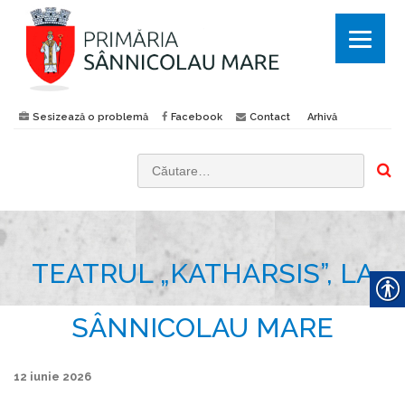
Sesizează o problemă
Facebook
Contact
Arhivă
C
a
u
t
TEATRUL „KATHARSIS”, LA
ă
d
u
SÂNNICOLAU MARE
p
ă
12 iunie 2026
: