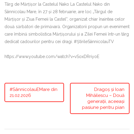
Târg de Mărțișor la Castelul Nako La Castelul Nako din
Sânnicolau Mare, în 27 și 28 februarie, are loc „Târgul de
Mărțișor și Ziua Femeii la Castel”, organizat chiar înaintea celor
două sărbători de primăvară. Organizatorii propun un eveniment
care îmbină simbolistica Mărțișorului și a Zilei Femeii într-un târg
dedicat cadourilor pentru cei dragi. #ȘtirileSânnicolauTV
https://www.youtube.com/watch?v=vSoxDRriyoE
#SânnicolauEMare din
Dragoș și Ioan
21.02.2026
Mihăilescu – Două
generații, aceeași
pasiune pentru pian