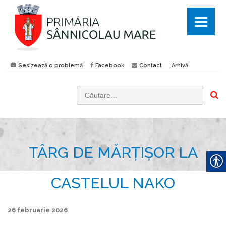
Sesizează o problemă
Facebook
Contact
Arhivă
C
a
u
t
TÂRG DE MĂRȚIȘOR LA
ă
d
u
CASTELUL NAKO
p
ă
26 februarie 2026
: