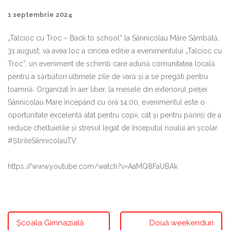
1 septembrie 2024
„Talcioc cu Troc – Back to school” la Sânnicolau Mare Sâmbătă,
31 august, va avea loc a cincea ediție a evenimentului „Talcioc cu
Troc”, un eveniment de schimb care adună comunitatea locală
pentru a sărbători ultimele zile de vară și a se pregăti pentru
toamnă. Organizat în aer liber, la mesele din exteriorul pieței
Sânnicolau Mare începând cu ora 14:00, evenimentul este o
oportunitate excelentă atât pentru copii, cât și pentru părinți de a
reduce cheltuielile și stresul legat de începutul noului an școlar.
#ȘtirileSânnicolauTV
https://www.youtube.com/watch?v=AaMQ8FaUBAk
Școala Gimnazială
Două weekenduri