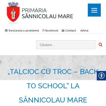
Sesizează o problemă
Facebook
Contact
Arhivă
C
a
u
t
„TALCIOC CU TROC – BACK
ă
d
u
TO SCHOOL” LA
p
ă
SÂNNICOLAU MARE
: