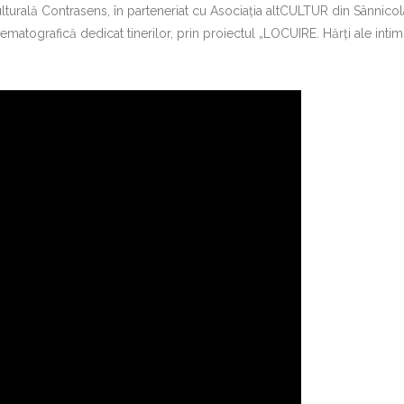
ulturală Contrasens, în parteneriat cu Asociația altCULTUR din Sânnico
tografică dedicat tinerilor, prin proiectul „LOCUIRE. Hărți ale intimit