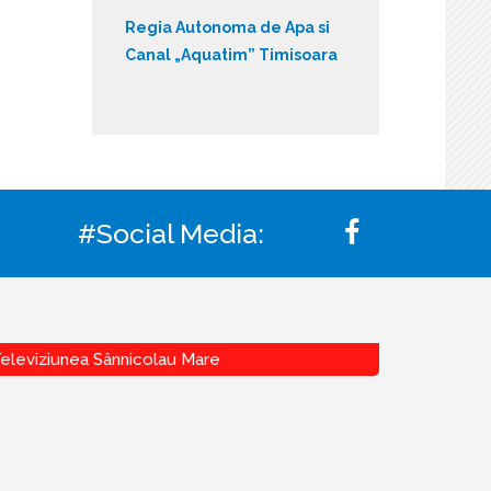
Regia Autonoma de Apa si
Canal „Aquatim” Timisoara
#Social Media:
eleviziunea Sânnicolau Mare