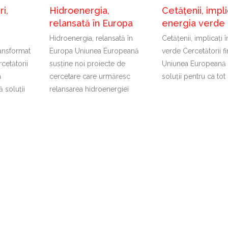
i,
Hidroenergia,
Cetățenii, impli
relansată în Europa
energia verde
Hidroenergia, relansată în
Cetățenii, implicați 
ransformat
Europa Uniunea Europeană
verde Cercetătorii fi
cetătorii
susține noi proiecte de
Uniunea Europeană 
a
cercetare care urmăresc
soluții pentru ca tot
 soluții
relansarea hidroenergiei