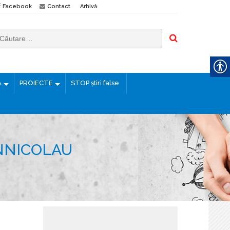
Facebook
Contact
Arhivă
Ă
PROIECTE
STOP știri false
ÂNNICOLAU