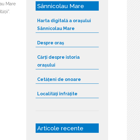
lau Mare
Sânnicolau Mare
ății”.
Harta digitală a orașului
Sânnicolau Mare
Despre oraș
Cărți despre istoria
orașului
Cetățeni de onoare
Localități înfrățite
Articole recente