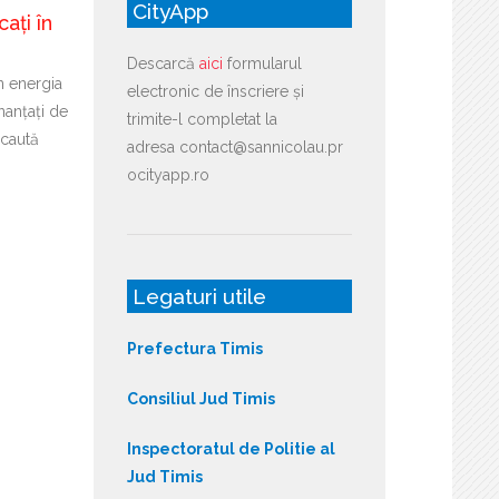
CityApp
cați în
Descarcă
aici
formularul
în energia
electronic de înscriere și
nanțați de
trimite-l completat la
caută
adresa contact@sannicolau.pr
ocityapp.ro
Legaturi utile
Prefectura Timis
Consiliul Jud Timis
Inspectoratul de Politie al
Jud Timis