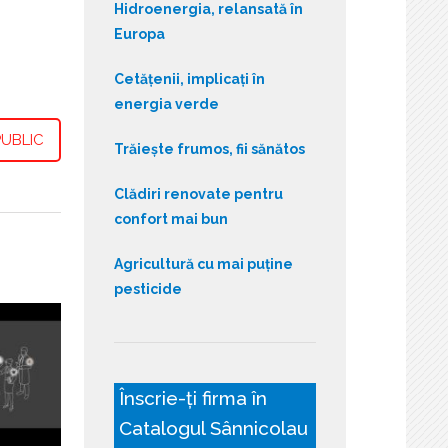
Hidroenergia, relansată în
Europa
Cetățenii, implicați în
energia verde
UBLIC
Trăiește frumos, fii sănătos
Clădiri renovate pentru
confort mai bun
Agricultură cu mai puține
pesticide
Înscrie-ți firma în
Catalogul Sânnicolau