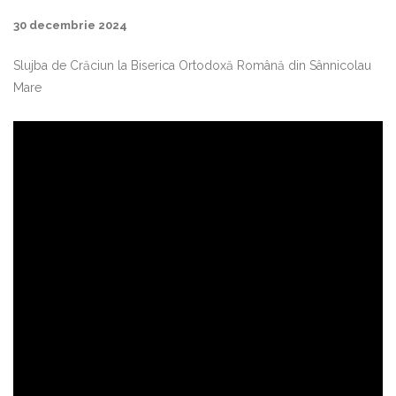
30 decembrie 2024
Slujba de Crăciun la Biserica Ortodoxă Română din Sânnicolau
Mare