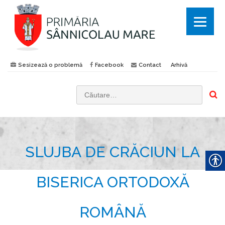
Sesizează o problemă
Facebook
Contact
Arhivă
C
a
u
t
SLUJBA DE CRĂCIUN LA
ă
d
u
BISERICA ORTODOXĂ
p
ă
ROMÂNĂ
: