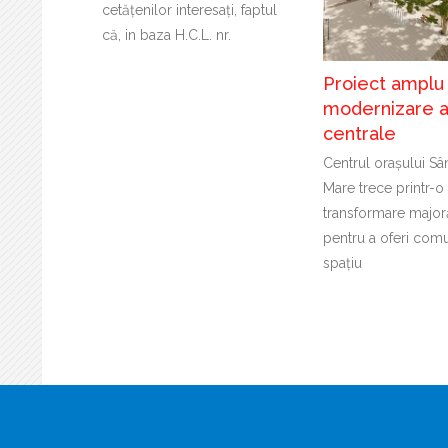
cetăţenilor interesaţi, faptul
că, in baza H.C.L. nr.
Proiect amplu
modernizare a
centrale
Centrul orașului Sâ
Mare trece printr-o
transformare major
pentru a oferi comu
spațiu