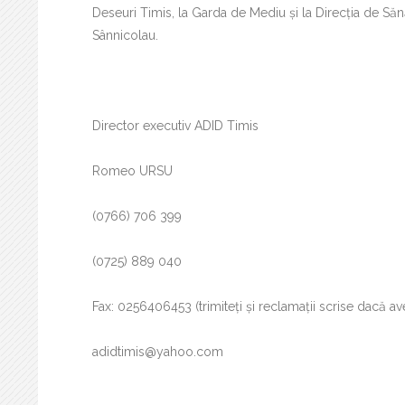
Deseuri Timis, la Garda de Mediu și la Direcția de Sănă
Sânnicolau.
Director executiv ADID Timis
Romeo URSU
(0766) 706 399
(0725) 889 040
Fax: 0256406453 (trimiteți și reclamații scrise dacă ave
adidtimis@yahoo.com