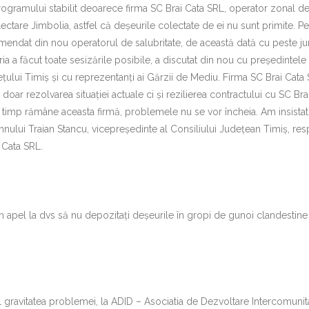
programului stabilit deoarece firma SC Brai Cata SRL, operator zonal d
lectare Jimbolia, astfel că deșeurile colectate de ei nu sunt primite. P
mendat din nou operatorul de salubritate, de această dată cu peste j
ia a făcut toate sesizările posibile, a discutat din nou cu președintele
țului Timiș și cu reprezentanți ai Gărzii de Mediu. Firma SC Brai Cata
 doar rezolvarea situației actuale ci și rezilierea contractului cu SC Bra
 timp rămâne aceasta firmă, problemele nu se vor încheia. Am insistat
mnului Traian Stancu, vicepreședinte al Consiliului Județean Timiș, re
i Cata SRL.
m apel la dvs să nu depozitați deșeurile în gropi de gunoi clandestine
il gravitatea problemei, la ADID – Asociatia de Dezvoltare Intercomunit