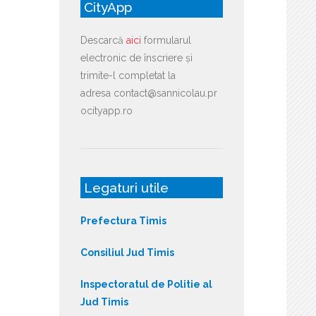
CityApp
Descarcă
aici
formularul
electronic de înscriere și
trimite-l completat la
adresa contact@sannicolau.pr
ocityapp.ro
Legaturi utile
Prefectura Timis
Consiliul Jud Timis
Inspectoratul de Politie al
Jud Timis