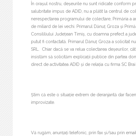
În orașul nostru, deșeurile nu sunt ridicate conform 
salubritate impus de ADID, nu a plătit la centrul de co
nerespectarea programului de colectare, Primăria a a
de miliard de lei vechi. Primarul Dănuț Groza și Primăr
Consililiului Județean Timiș, cu doamna prefect a jude
putut fi contactată. Primarul Dănuț Groza a solicitat nu
SRL. Chiar dacă se va relua colectarea deșeurilor, cât
insistăm să solicităm explicații publice din partea do
direct de activitatea ADID și de relația cu firma SC Bra
Știm că este o situație extrem de deranjantă dar face
improvizate.
Vă rugăm, anunțați telefonic, prin fax și/sau prin ema