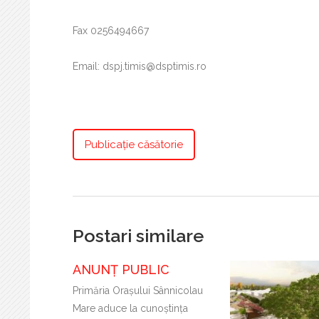
Fax 0256494667
Email: dspj.timis@dsptimis.ro
Publicaţie căsătorie
Postari similare
ANUNȚ PUBLIC
Primăria Oraşului Sânnicolau
Mare aduce la cunoştinţa