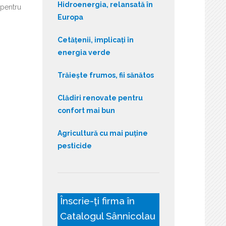
Hidroenergia, relansată în
 pentru
Europa
Cetățenii, implicați în
energia verde
Trăiește frumos, fii sănătos
Clădiri renovate pentru
confort mai bun
Agricultură cu mai puține
pesticide
Înscrie-ți firma în
Catalogul Sânnicolau