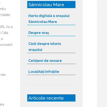
e
Sânnicolau Mare
entru
umătate
Harta digitală a orașului
Sânnicolau Mare
 SRL nu a
i Cata
Despre oraș
 și
Cărți despre istoria
sponsabil
orașului
Cetățeni de onoare
Localități înfrățite
 sau
Articole recente
ara