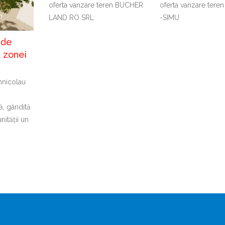
oferta vanzare teren BUCHER
oferta vanzare tere
LAND RO SRL
-SIMU
 de
 zonei
nnicolau
ă, gândită
nității un