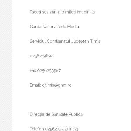
Faceți sesizări și trimiteți imagini la:
Garda Natională de Mediu
Serviciul Comisariatul Județean Timiș
0256219892
Fax 0256293587
Email: cjtimis@gnm.ro
Direcția de Sănătate Publică
Telefon 0256272750 int 25