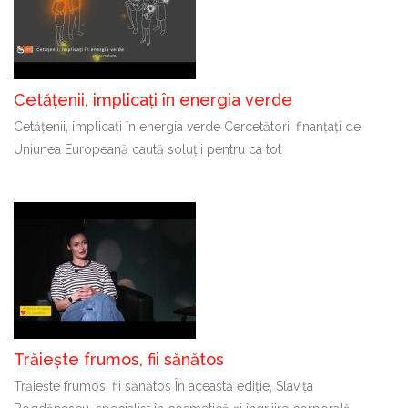
Cetățenii, implicați în energia verde
Cetățenii, implicați în energia verde Cercetătorii finanțați de
Uniunea Europeană caută soluții pentru ca tot
Trăiește frumos, fii sănătos
Trăiește frumos, fii sănătos În această ediție, Slavița