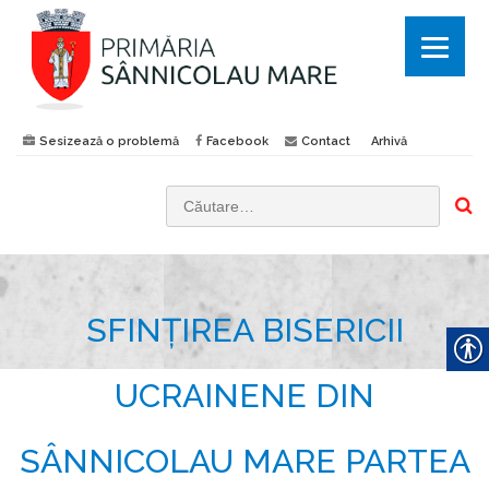
Sesizează o problemă
Facebook
Contact
Arhivă
C
a
u
t
SFINȚIREA BISERICII
ă
d
u
UCRAINENE DIN
p
ă
SÂNNICOLAU MARE PARTEA
: