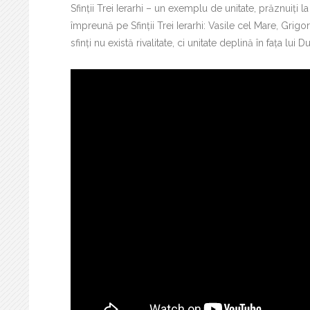
Sfinții Trei Ierarhi – un exemplu de unitate, prăznuiți l
împreună pe Sfinții Trei Ierarhi: Vasile cel Mare, Grig
sfinți nu există rivalitate, ci unitate deplină în fața l