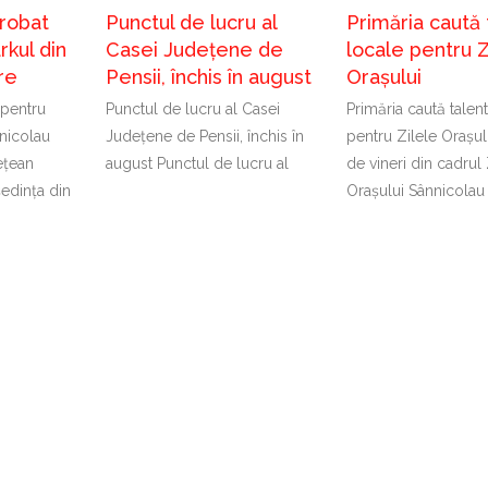
probat
Punctul de lucru al
Primăria caută 
kul din
Casei Județene de
locale pentru Z
re
Pensii, închis în august
Orașului
 pentru
Punctul de lucru al Casei
Primăria caută talen
nicolau
Județene de Pensii, închis în
pentru Zilele Orașul
ețean
august Punctul de lucru al
de vineri din cadrul 
ședința din
Orașului Sânnicolau