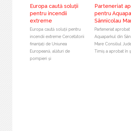
Europa caută soluții
Parteneriat a
pentru incendii
pentru Aquapar
extreme
Sânnicolau Ma
Europa caută soluții pentru
Parteneriat aprobat
incendii extreme Cercetătorii
Aquaparkul din Sân
finanțați de Uniunea
Mare Consiliul Jud
Europeană, alături de
Timiș a aprobat în 
pompieri și