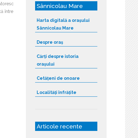
bătoresc
Sânnicolau Mare
ă între
Harta digitală a orașului
Sânnicolau Mare
Despre oraș
Cărți despre istoria
orașului
Cetățeni de onoare
Localități înfrățite
Articole recente