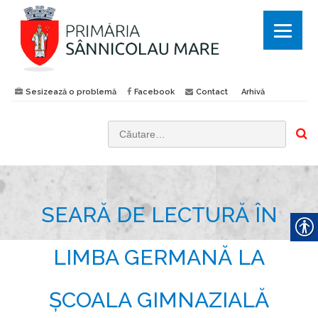
Sesizează o problemă
Facebook
Contact
Arhivă
C
a
u
t
SEARĂ DE LECTURĂ ÎN
ă
d
u
LIMBA GERMANĂ LA
p
ă
ȘCOALA GIMNAZIALĂ
: