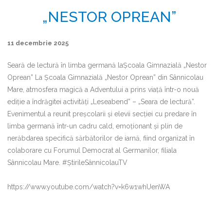
„NESTOR OPREAN”
11 decembrie 2025
Seară de lectură în limba germană laȘcoala Gimnazială „Nestor
Oprean” La Școala Gimnazială „Nestor Oprean” din Sânnicolau
Mare, atmosfera magică a Adventului a prins viață într-o nouă
ediție a îndrăgitei activități „Leseabend” – „Seara de lectură”.
Evenimentul a reunit preșcolarii și elevii secției cu predare în
limba germană într-un cadru cald, emoționant și plin de
nerăbdarea specifică sărbătorilor de iarnă, fiind organizat în
colaborare cu Forumul Democrat al Germanilor, filiala
Sânnicolau Mare. #ȘtirileSânnicolauTV
https://www.youtube.com/watch?v=k6w1whUenWA