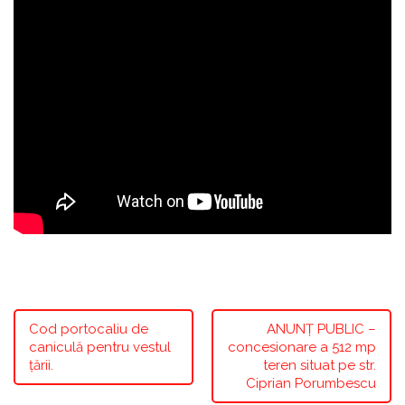
Cod portocaliu de
ANUNŢ PUBLIC –
caniculă pentru vestul
concesionare a 512 mp
țării.
teren situat pe str.
Ciprian Porumbescu