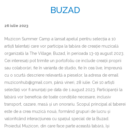
BUZAD
26 iulie 2023
Muzicon Summer Camp a lansat apelul pentru selecția a 10
artiști talentați care vor participa la tabăra de creație muzicală
organizată la The Village, Buzad, în perioada 13-19 august 2023.
Cei interesați pot trimite un portofoliu ce include creații proprii
sau colaborări, fie în varianta de studio, fie în cea live, împreună
cu o scurtă descriere relevantă a pieselor, la adresa de email
muziconhub@gmail.com, până vineri, 28 iulie. Cei 10 artiști
selectați vor fi anunțați pe data de 1 august 2023. Participanții la
tabără vor beneficia de toate condițiile necesare, inclusiv
transport, cazare, masă și un onorariu. Scopul principal al taberei
este de a crea muzică nouă, formând grupuri de lucru și
valorificând interacțiunea cu spațiul special de la Buzad.
Proiectul Muzicon, din care face parte această tabără, își