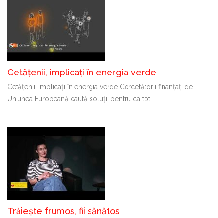
Cetățenii, implicați în energia verde
Cetățenii, implicați în energia verde Cercetătorii finanțați de
Uniunea Europeană caută soluții pentru ca tot
Trăiește frumos, fii sănătos