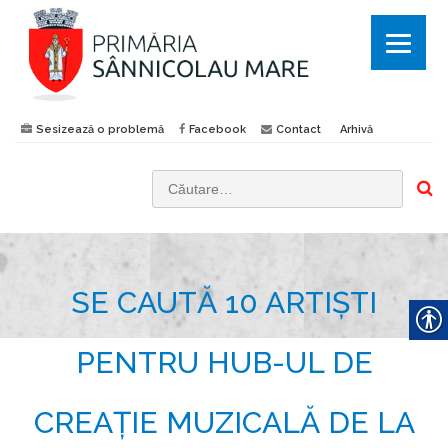
Sesizează o problemă
Facebook
Contact
Arhivă
C
a
u
t
SE CAUTĂ 10 ARTIȘTI
ă
d
u
PENTRU HUB-UL DE
p
ă
CREAȚIE MUZICALĂ DE LA
: