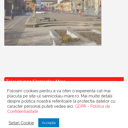
Televiziunea Sânnicolau Mare
Folosim cookies pentru a va oferi o experienta cat mai
placuta pe site-ul sannicolau-mare.ro. Mai multe detalii
despre politica noastra referitoare la protectia datelor cu
caracter personal puteti vedea aici:
GDPR - Politica de
Confidentialitate
Copyright
Primaria Sannicolau Mare
| portal realizat de
Dow Media
|
Setari Cookie
Accepta
gazduit de
BanatHost.ro