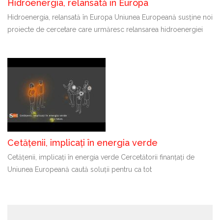
Hidroenergia, relansată în Europa
Hidroenergia, relansată în Europa Uniunea Europeană susține noi
proiecte de cercetare care urmăresc relansarea hidroenergiei
Cetățenii, implicați în energia verde
Cetățenii, implicați în energia verde Cercetătorii finanțați de
Uniunea Europeană caută soluții pentru ca tot