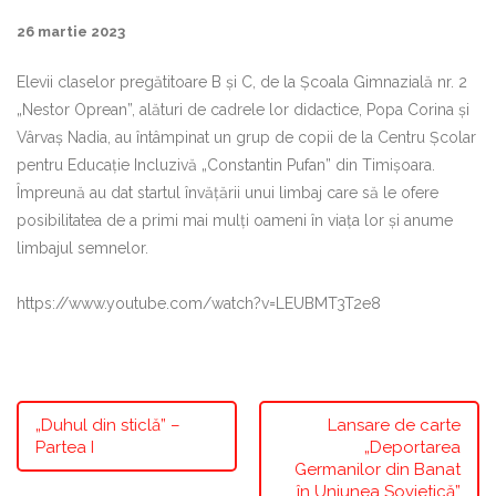
26 martie 2023
Elevii claselor pregătitoare B și C, de la Școala Gimnazială nr. 2
„Nestor Oprean”, alături de cadrele lor didactice, Popa Corina și
Vârvaș Nadia, au întâmpinat un grup de copii de la Centru Școlar
pentru Educație Incluzivă „Constantin Pufan” din Timișoara.
Împreună au dat startul învățării unui limbaj care să le ofere
posibilitatea de a primi mai mulți oameni în viața lor și anume
limbajul semnelor.
https://www.youtube.com/watch?v=LEUBMT3T2e8
„Duhul din sticlă” –
Lansare de carte
Partea I
„Deportarea
Germanilor din Banat
în Uniunea Sovietică”