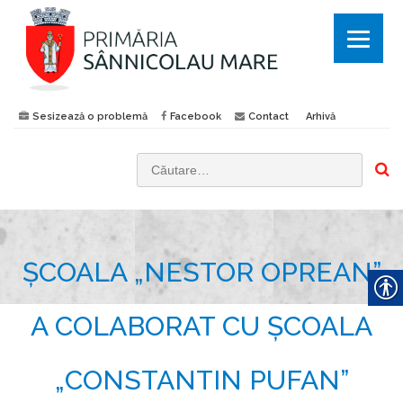
Sesizează o problemă
Facebook
Contact
Arhivă
C
a
u
t
ȘCOALA „NESTOR OPREAN”
ă
d
u
A COLABORAT CU ȘCOALA
p
ă
„CONSTANTIN PUFAN”
: