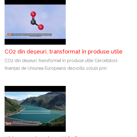
CO2 din deșeuri, transformat în produse utile
CO2 din deșeuri, transformat în produse utile Cercetătorii
finanțați de Uniunea Europeană dezvoltă soluții prin