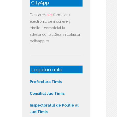
CityApp
Descarcă
aici
formularul
electronic de înscriere și
trimite-l completat la
adresa contact@sannicolau.pr
ocityapp.ro
Legaturi utile
Prefectura Timis
Consiliul Jud Timis
Inspectoratul de Politie al
Jud Timis