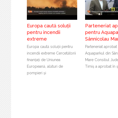
Europa caută soluții
Parteneriat a
pentru incendii
pentru Aquapar
extreme
Sânnicolau Ma
Europa caută soluții pentru
Parteneriat aprobat
incendii extreme Cercetătorii
Aquaparkul din Sân
finanțați de Uniunea
Mare Consiliul Jud
Europeană, alături de
Timiș a aprobat în 
pompieri și