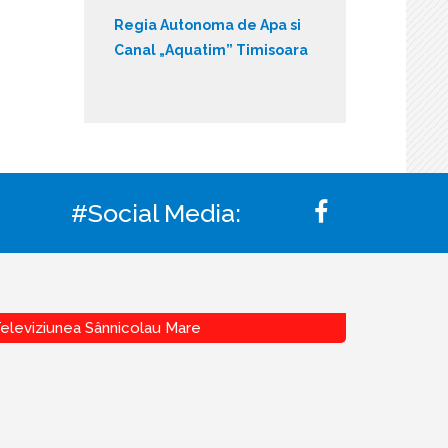
Regia Autonoma de Apa si
Canal „Aquatim” Timisoara
#Social Media:
eleviziunea Sânnicolau Mare