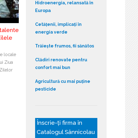
Hidroenergia, relansată în
Europa
Cetățenii, implicați în
talente
energia verde
ilele
Trăiește frumos, fii sănătos
te locale
Clădiri renovate pentru
ui Ziua
confort mai bun
Zilelor
Agricultură cu mai puține
pesticide
Înscrie-ți firma în
Catalogul Sânnicolau