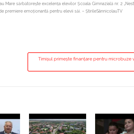
au Mare sărbătorește excelența elevilor Școala Gimnazială nr. 2 „Nes
de premiere emoționantă pentru elevii săi. – ȘtirileSânnicolauTV
Timișul primește finanțare pentru microbuze v