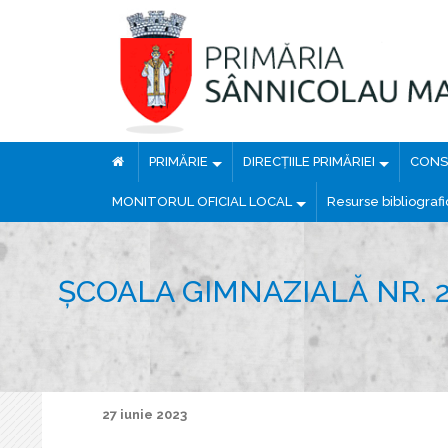
PRIMĂRIE
DIRECȚIILE PRIMĂRIEI
CONSI
MONITORUL OFICIAL LOCAL
Resurse bibliograf
ȘCOALA GIMNAZIALĂ NR.
27 iunie 2023