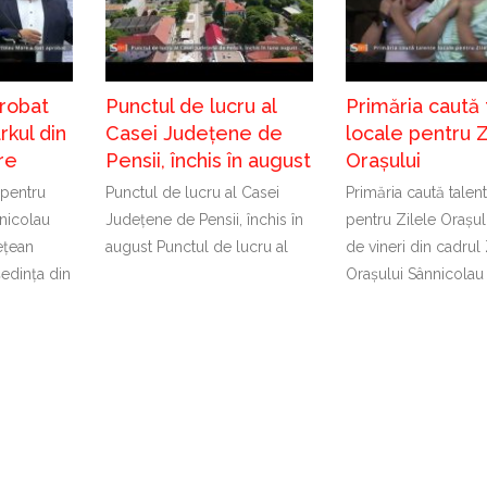
probat
Punctul de lucru al
Primăria caută 
kul din
Casei Județene de
locale pentru Z
re
Pensii, închis în august
Orașului
 pentru
Punctul de lucru al Casei
Primăria caută talen
nicolau
Județene de Pensii, închis în
pentru Zilele Orașul
ețean
august Punctul de lucru al
de vineri din cadrul 
ședința din
Orașului Sânnicolau