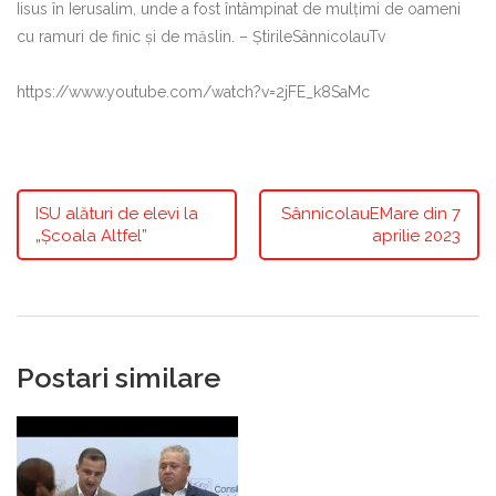
Iisus în Ierusalim, unde a fost întâmpinat de mulțimi de oameni
cu ramuri de finic și de măslin. – ȘtirileSânnicolauTv
https://www.youtube.com/watch?v=2jFE_k8SaMc
ISU alături de elevi la
SânnicolauEMare din 7
„Școala Altfel”
aprilie 2023
Postari similare