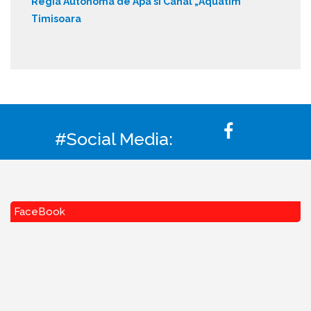
Regia Autonoma de Apa si Canal „Aquatim”
Timisoara
#Social Media:
FaceBook