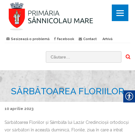
Sesizează o problemă
Facebook
Contact
Arhivă
C
a
u
t
SĂRBĂTOAREA FLORIILOR
ă
d
u
10 aprilie 2023
p
ă
Sărbătoarea Floriilor și Sâmbăta lui Lazăr Credincioșii ortodocși
:
vor sărbători în această duminică, Floriile, ziua în care a intrat