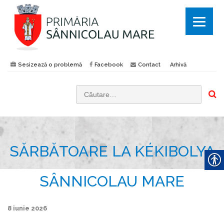
Sesizează o problemă
Facebook
Contact
Arhivă
C
a
u
t
SĂRBĂTOARE LA KÉKIBOLYA
ă
d
u
SÂNNICOLAU MARE
p
ă
8 iunie 2026
: