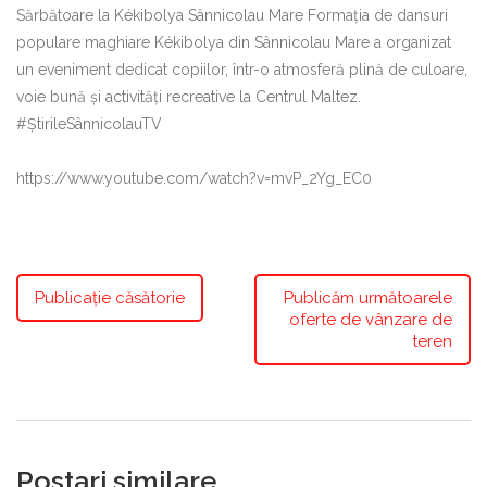
Sărbătoare la Kékibolya Sânnicolau Mare Formația de dansuri
populare maghiare Kékibolya din Sânnicolau Mare a organizat
un eveniment dedicat copiilor, într-o atmosferă plină de culoare,
voie bună și activități recreative la Centrul Maltez.
#ȘtirileSânnicolauTV
https://www.youtube.com/watch?v=mvP_2Yg_EC0
Publicație căsătorie
Publicăm următoarele
oferte de vânzare de
teren
Postari similare