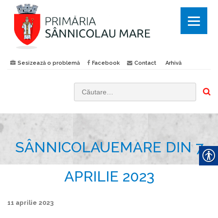
Sesizează o problemă
Facebook
Contact
Arhivă
C
a
u
t
SÂNNICOLAUEMARE DIN 7
ă
d
u
APRILIE 2023
p
ă
11 aprilie 2023
: