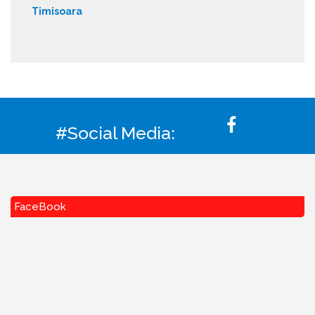
Timisoara
#Social Media:
FaceBook