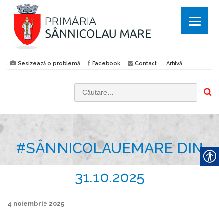
Sesizează o problemă
Facebook
Contact
Arhivă
C
a
u
t
#SÂNNICOLAUEMARE DIN
ă
d
u
31.10.2025
p
ă
4 noiembrie 2025
: