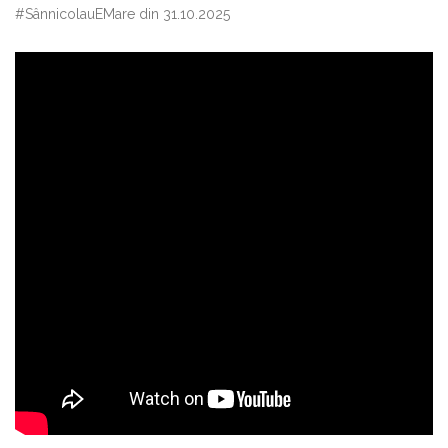
#SânnicolauEMare din 31.10.2025